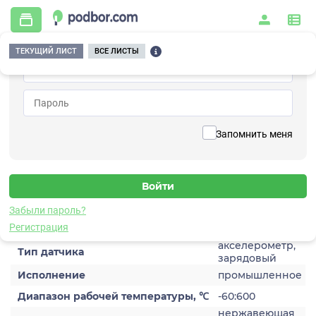
ТЕКУЩИЙ ЛИСТ
ВСЕ ЛИСТЫ
Главная
/
Контрольно-измерительные приборы и автоматика
/
Датчики
/
Виброускорения
/
1C290HA
Вернуться к списку
Запомнить меня
1C290HA
Датчик виброускорения
Забыли пароль?
Характеристики
Регистрация
акселерометр,
Тип датчика
зарядовый
Исполнение
промышленное
Диапазон рабочей температуры, ℃
-60:600
нержавеющая