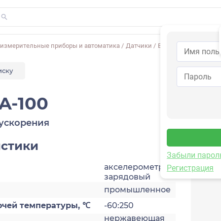
-измерительные приборы и автоматика
/
Датчики
/
Виброускорения
/
1C
иску
A-100
ускорения
истики
Забыли парол
акселерометр,
Регистрация
зарядовый
промышленное
очей температуры, ℃
-60:250
нержавеющая