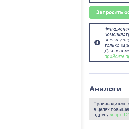
Запросить о
Функционал
номенклату
последующ
только за
Для просм
пройдите п
Аналоги
Производитель 
в целях повышен
адресу
support