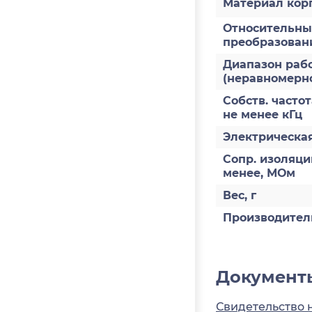
Материал кор
Относительны
преобразован
Диапазон рабо
(неравномернос
Собств. частот
не менее кГц
Электрическая
Сопр. изоляци
менее, МОм
Вес, г
Производител
Документ
Свидетельство 