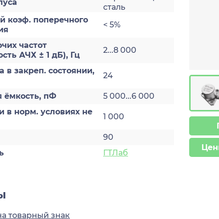
пуса
сталь
й коэф. поперечного
< 5%
ия
чих частот
2...8 000
ть АЧХ ± 1 дБ), Гц
а в закреп. состоянии,
24
 ёмкость, пФ
5 000...6 000
и в норм. условиях не
1 000
90
Цен
ь
ГТЛаб
ы
на товарный знак