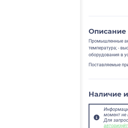
Описание
Промышленные ак
температура; - в
оборудования в у
Поставляемые при
Наличие 
Информация
момент не 
Для запрос
авторизуйт