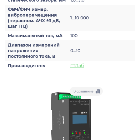
статического зазора, мм
1,0...7,0
ФВЧ/ФНЧ измер.
виброперемещения
1...10 000
(неравном. АЧХ ±3 дБ,
шаг 1 Гц)
Максимальный ток, мА
100
Диапазон измерений
напряжения
0...10
постоянного тока, В
Производитель
ГТЛаб
В сравнение