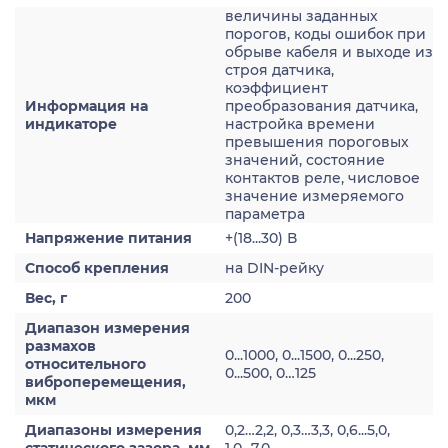
величины заданных
порогов, коды ошибок при
обрыве кабеля и выходе из
строя датчика,
коэффициент
Информация на
преобразования датчика,
индикаторе
настройка времени
превышения пороговых
значений, состояние
контактов реле, числовое
значение измеряемого
параметра
Напряжение питания
+(18...30) В
Способ крепления
на DIN-рейку
Вес, г
200
Диапазон измерения
размахов
0...1000, 0...1500, 0...250,
относительного
0...500, 0…125
виброперемещения,
мкм
Диапазоны измерения
0,2…2,2, 0,3…3,3, 0,6...5,0,