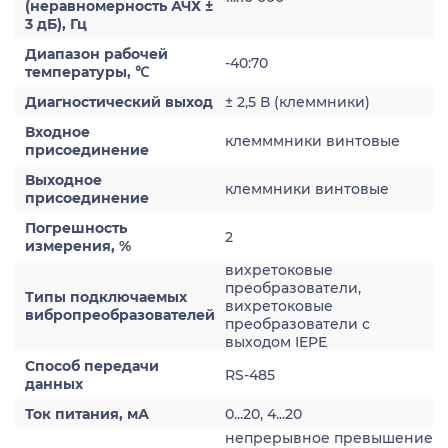
(неравномерность АЧХ ±
3 дБ), Гц
Диапазон рабочей
-40:70
температуры, ℃
Диагностический выход
± 2,5 В (клеммники)
Входное
клемммники винтовые
присоединение
Выходное
клеммники винтовые
присоединение
Погрешность
2
измерения, %
вихретоковые
преобразователи,
Типы подключаемых
вихретоковые
вибропреобразователей
преобразователи с
выходом IEPE
Способ передачи
RS-485
данных
Ток питания, мА
0...20, 4...20
непрерывное превышение