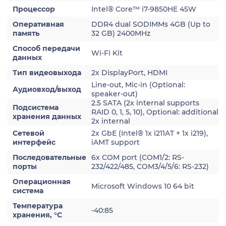
Процессор
Intel® Core™ i7-9850HE 45W
Оперативная
DDR4 dual SODIMMs 4GB (Up to
память
32 GB) 2400MHz
Способ передачи
Wi-Fi Kit
данных
Тип видеовыхода
2x DisplayPort, HDMI
Line-out, Mic-in (Optional:
Аудиовход/выход
speaker-out)
2.5 SATA (2x internal supports
Подсистема
RAID 0, 1, 5, 10), Optional: additional
хранения данных
2x internal
Сетевой
2x GbE (Intel® 1x i211AT + 1x i219),
интерфейс
iAMT support
Последовательные
6x COM port (COM1/2: RS-
порты
232/422/485, COM3/4/5/6: RS-232)
Операционная
Microsoft Windows 10 64 bit
система
Температура
-40:85
хранения, °С