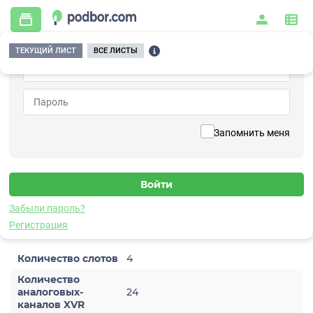
ТЕКУЩИЙ ЛИСТ
ВСЕ ЛИСТЫ
Главная
/
Контрольно-измерительные приборы и автоматика
/
Измерительное оборудование
/
Измерительные устройства
/
Измерительные комплексы
/
PCIe301
Вернуться к списку
Запомнить меня
PCIe301
Измерительный комплекс
Забыли пароль?
Характеристики
Регистрация
Количество слотов
4
Количество
аналоговых-
24
каналов XVR