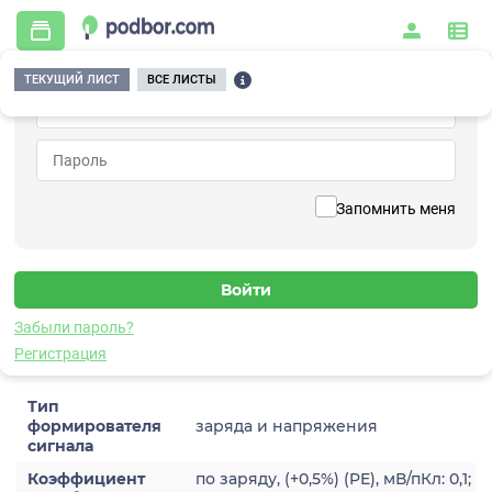
ТЕКУЩИЙ ЛИСТ
ВСЕ ЛИСТЫ
Главная
/
Контрольно-измерительные приборы и автоматика
/
Измерительное оборудование
/
Формирователи сигналов
/
Преобразующие
/
A141
Вернуться к списку
Запомнить меня
A141
Формирователь сигналов преобразующий
Забыли пароль?
Характеристики
Регистрация
Тип
формирователя
заряда и напряжения
сигнала
Коэффициент
по заряду, (+0,5%) (PE), мВ/пКл: 0,1;