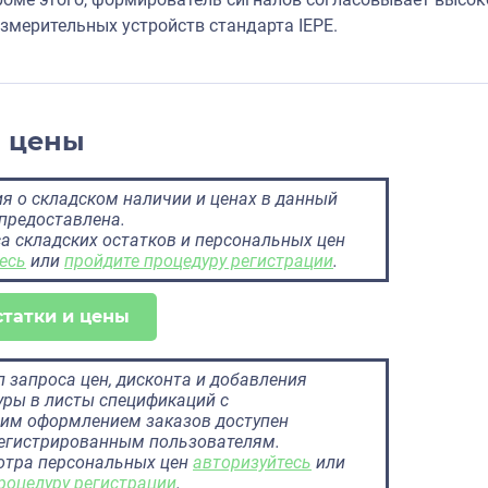
змерительных устройств стандарта IEPE.
и цены
 о складском наличии и ценах в данный
предоставлена.
а складских остатков и персональных цен
есь
или
пройдите процедуру регистрации
.
статки и цены
 запроса цен, дисконта и добавления
ры в листы спецификаций с
им оформлением заказов доступен
регистрированным пользователям.
отра персональных цен
авторизуйтесь
или
роцедуру регистрации
.