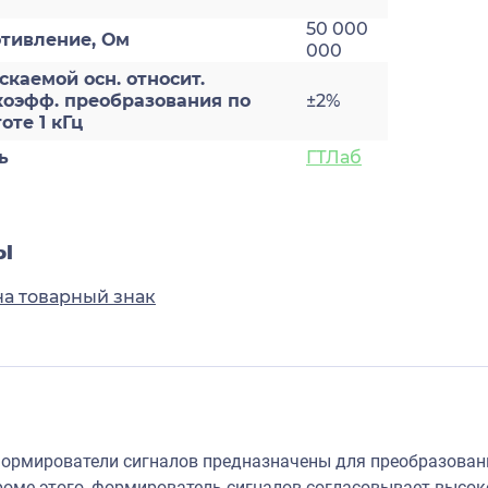
50 000
отивление, Ом
000
каемой осн. относит.
коэфф. преобразования по
±2%
оте 1 кГц
ь
ГТЛаб
ы
на товарный знак
рмирователи сигналов предназначены для преобразовани
Кроме этого, формирователь сигналов согласовывает высо