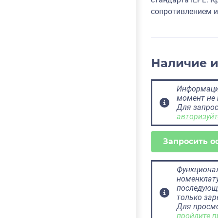
сопротивлением и
Наличие 
Информация
момент не 
Для запрос
авторизуйт
Запросить о
Функционал
номенклату
последующ
только за
Для просм
пройдите п