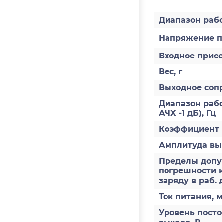
Диапазон раб
Напряжение п
Входное прис
Вес, г
Выходное соп
Диапазон рабо
АЧХ -1 дБ), Гц
Коэффициент 
Амплитуда вы
Пределы допус
погрешности 
заряду в раб. 
Ток питания, 
Уровень пост