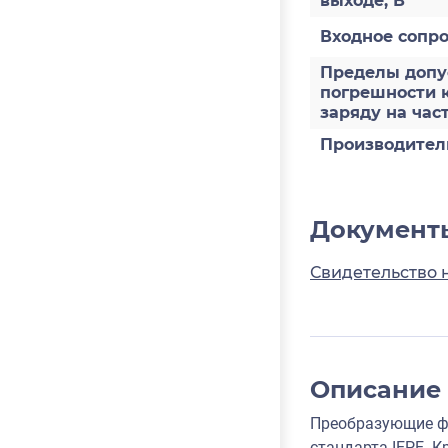
выходе, В
Входное сопр
Пределы допус
погрешности 
заряду на част
Производител
Документ
Свидетельство 
Описание
Преобразующие фо
стандарта IEPE. 