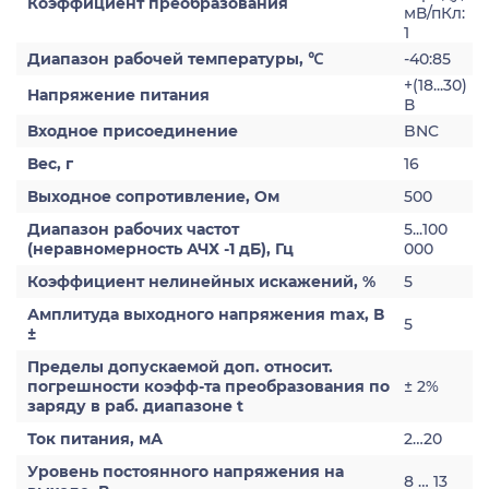
Коэффициент преобразования
мВ/пКл:
1
Диапазон рабочей температуры, ℃
-40:85
+(18...30)
Напряжение питания
В
Входное присоединение
BNC
Вес, г
16
Выходное сопротивление, Ом
500
Диапазон рабочих частот
5...100
(неравномерность АЧХ -1 дБ), Гц
000
Коэффициент нелинейных искажений, %
5
Амплитуда выходного напряжения max, В
5
±
Пределы допускаемой доп. относит.
погрешности коэфф-та преобразования по
± 2%
заряду в раб. диапазоне t
Ток питания, мА
2…20
Уровень постоянного напряжения на
8 … 13