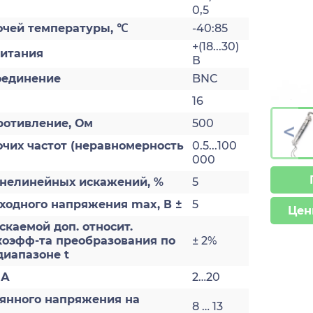
0,5
очей температуры, ℃
-40:85
+(18...30)
итания
В
оединение
BNC
16
ротивление, Ом
500
>
чих частот (неравномерность
0.5...100
000
нелинейных искажений, %
5
ходного напряжения max, В ±
5
Цен
каемой доп. относит.
коэфф-та преобразования по
± 2%
диапазоне t
мА
2…20
оянного напряжения на
8 … 13