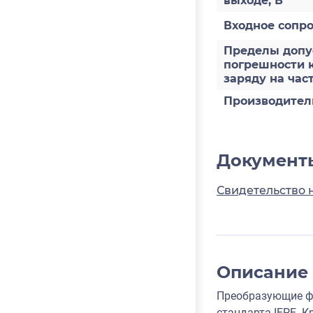
выходе, В
Входное сопр
Пределы допус
погрешности 
заряду на част
Производител
Документ
Свидетельство 
Описание
Преобразующие фо
стандарта IEPE. 