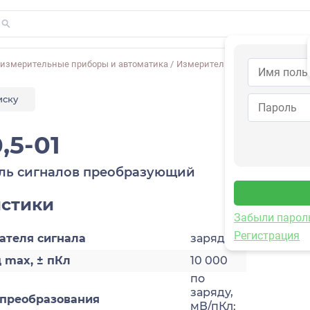
-измерительные приборы и автоматика
/
Измерительное оборудование
иску
,5-01
ль сигналов преобразующий
истики
Забыли парол
Регистрация
ателя сигнала
заряда
 max, ± пКл
10 000
по
заряду,
преобразования
мВ/пКл: