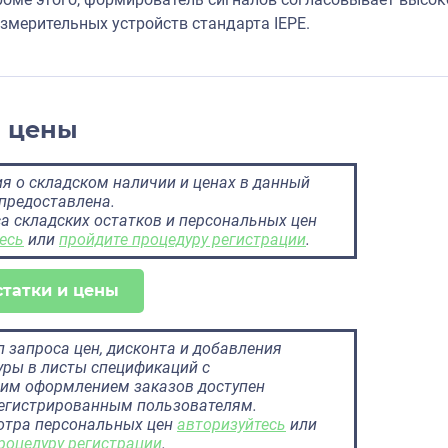
змерительных устройств стандарта IEPE.
и цены
 о складском наличии и ценах в данный
предоставлена.
а складских остатков и персональных цен
есь
или
пройдите процедуру регистрации
.
статки и цены
 запроса цен, дисконта и добавления
ры в листы спецификаций с
им оформлением заказов доступен
регистрированным пользователям.
отра персональных цен
авторизуйтесь
или
роцедуру регистрации
.