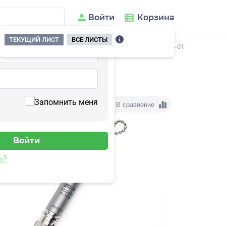
Войти
Корзина
ТЕКУЩИЙ ЛИСТ
ВСЕ ЛИСТЫ
/
Формирователи сигналов
/
Преобразующие
/
A1220-0,5-01
Запомнить меня
В сравнение
ь?