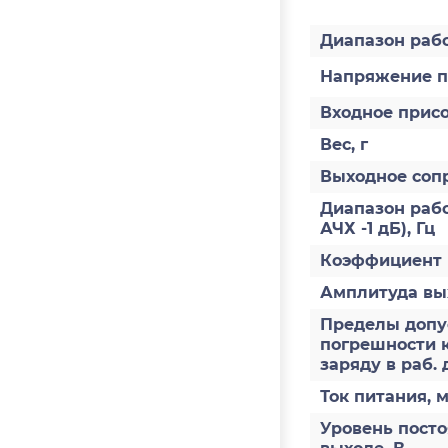
Диапазон раб
Напряжение п
Входное прис
Вес, г
Выходное соп
Диапазон рабо
АЧХ -1 дБ), Гц
Коэффициент 
Амплитуда вы
Пределы допус
погрешности 
заряду в раб. 
Ток питания, 
Уровень пост