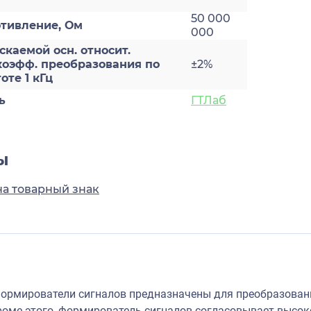
50 000
отивление, Ом
000
каемой осн. относит.
коэфф. преобразования по
±2%
оте 1 кГц
ь
ГТЛаб
ы
на товарный знак
рмирователи сигналов предназначены для преобразовани
Кроме этого, формирователь сигналов согласовывает высо