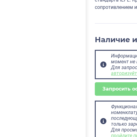
сопротивлением и
Наличие 
Информация
момент не 
Для запрос
авторизуйт
Запросить о
Функционал
номенклату
последующ
только за
Для просм
пройдите п