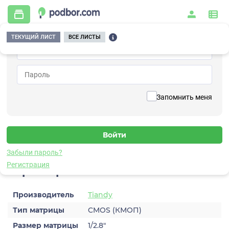
ТЕКУЩИЙ ЛИСТ
ВСЕ ЛИСТЫ
Главная
/
Видеонаблюдение
/
Видеокамеры
/
IP
/
TC-C34WP Spec-W-E-Y-2.8mm-V4.0
Вернуться к списку
Запомнить меня
TC-C34WP Spec-W-E-Y-2.8mm-
V4.0
Видеокамера IP
Забыли пароль?
Регистрация
Характеристики
Производитель
Tiandy
Тип матрицы
CMOS (КМОП)
Размер матрицы
1/2.8″