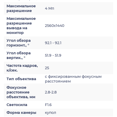
Максимальное
4 Мп
разрешение
Максимальное
разрешение
2560x1440
вывода на
монитор
Угол обзора
92.1 - 92.1
горизонт., °
Угол обзора
51.9 - 51.9
вертик., °
Частота кадров,
25
к/сек.
с фиксированным фокусным
Тип объектива
расстоянием
Фокусное
расстояние
2.8-2.8
объектива, мм
Светосила
F1.6
Форма камеры
купол