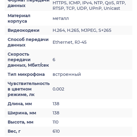
Формат передачи
HTTPS, ICMP, IPv4, NTP, QoS, RTP,
данных
RTSP, TCP, UDP, UPnP, Unicast
Материал
металл
корпуса
Видеокодеки
H.264, H.265, MJPEG, S+265
Способ передачи
Ethernet, RJ-45
данных
Скорость
передачи
6
данных, Мбит/сек
Тип микрофона
встроенный
Чувствительность
в цветном
0.002
режиме, лк
Длина, мм
138
Ширина, мм
138
Высота, мм
110
Вес, г
610