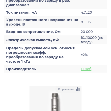
преобразования по заряду в раб.
диапазоне t
Ток питания, мА
4,7...20
Уровень постоянного напряжения на
8 … 13
выходе, В
Входное сопротивление, Ом
20 000
10...10000 (по
Электрическая емкость, пФ
входу)
Пределы допускаемой осн. относит.
погрешности коэфф.
±2%
преобразования по заряду на
частоте 1 кГц
Производитель
ГТЛаб
В сравнение