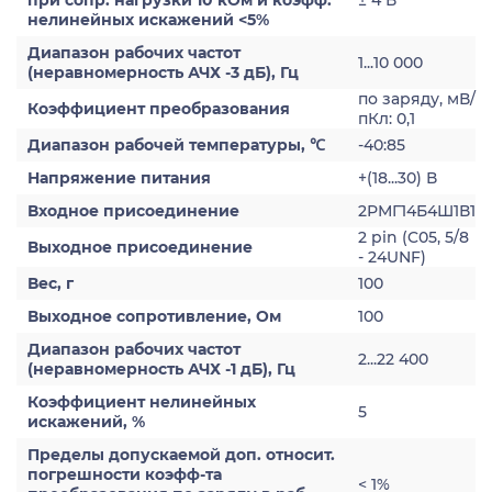
при сопр. нагрузки 10 кОм и коэфф.
± 4 В
нелинейных искажений <5%
Диапазон рабочих частот
1...10 000
(неравномерность АЧХ -3 дБ), Гц
по заряду, мВ/
Коэффициент преобразования
пКл: 0,1
Диапазон рабочей температуры, ℃
-40:85
Напряжение питания
+(18...30) В
Входное присоединение
2РМГ14Б4Ш1В1
2 pin (C05, 5/8
Выходное присоединение
- 24UNF)
Вес, г
100
Выходное сопротивление, Ом
100
Диапазон рабочих частот
2...22 400
(неравномерность АЧХ -1 дБ), Гц
Коэффициент нелинейных
5
искажений, %
Пределы допускаемой доп. относит.
погрешности коэфф-та
< 1%