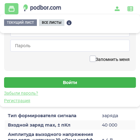
ТЕКУЩИЙ ЛИСТ
ВСЕ ЛИСТЫ
Главная
/
Контрольно-измерительные приборы и автоматика
/
Измерительное оборудование
/
Формирователи сигналов
/
Преобразующие
/
A124-0,1
Вернуться к списку
Запомнить меня
A124-0,1
Формирователь сигналов преобразующий
Забыли пароль?
Характеристики
Регистрация
Тип формирователя сигнала
заряда
Входной заряд max, ± пКл
40 000
Амплитуда выходного напряжения