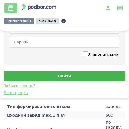
ТЕКУЩИЙ ЛИСТ
ВСЕ ЛИСТЫ
Главная
/
Контрольно-измерительные приборы и автоматика
/
Измерительное оборудование
/
Формирователи сигналов
/
Преобразующие
/
A121-10-01
Вернуться к списку
Запомнить меня
A121-10-01
Формирователь сигналов преобразующий
Забыли пароль?
Характеристики
Регистрация
Тип формирователя сигнала
заряда
Входной заряд max, ± пКл
500
по
заряду,