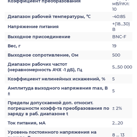
Коэффициент преобразования
мВ/пКл:
10
Диапазон рабочей температуры, ℃
-40:85
+(18...30)
Напряжение питания
В
Выходное присоединение
BNC-F
Вес, г
19
Выходное сопротивление, Ом
500
Диапазон рабочих частот
5...50 000
(неравномерность АЧХ -1 дБ), Гц
Коэффициент нелинейных искажений, %
5
Амплитуда выходного напряжения max, В
5
±
Пределы допускаемой доп. относит.
погрешности коэфф-та преобразования по
± 2%
заряду в раб. диапазоне t
Ток питания, мА
2…20
Уровень постоянного напряжения на
8 … 13