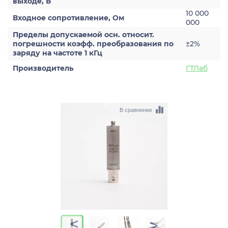
выходе, В
10 000
Входное сопротивление, Ом
000
Пределы допускаемой осн. относит.
погрешности коэфф. преобразования по
±2%
заряду на частоте 1 кГц
Производитель
ГТЛаб
В сравнение
>
>