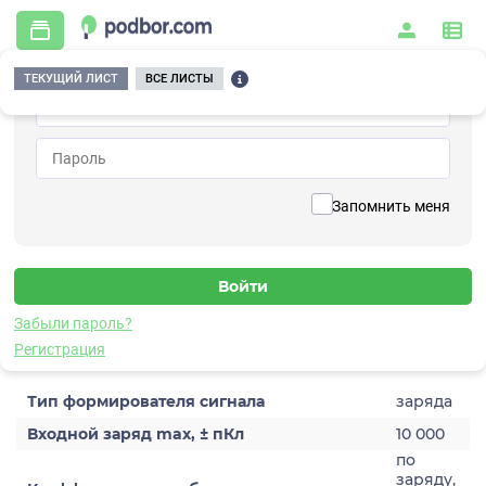
ТЕКУЩИЙ ЛИСТ
ВСЕ ЛИСТЫ
Главная
/
Контрольно-измерительные приборы и автоматика
/
Измерительное оборудование
/
Формирователи сигналов
/
Преобразующие
/
A121-5-01
Вернуться к списку
Запомнить меня
A121-5-01
Формирователь сигналов преобразующий
Забыли пароль?
Характеристики
Регистрация
Тип формирователя сигнала
заряда
Входной заряд max, ± пКл
10 000
по
заряду,