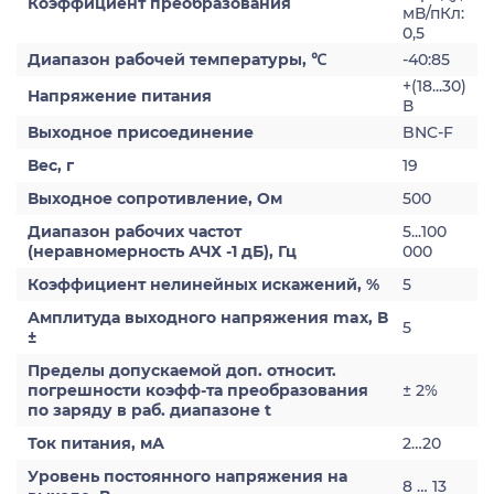
Коэффициент преобразования
мВ/пКл:
0,5
Диапазон рабочей температуры, ℃
-40:85
+(18...30)
Напряжение питания
В
Выходное присоединение
BNC-F
Вес, г
19
Выходное сопротивление, Ом
500
Диапазон рабочих частот
5...100
(неравномерность АЧХ -1 дБ), Гц
000
Коэффициент нелинейных искажений, %
5
Амплитуда выходного напряжения max, В
5
±
Пределы допускаемой доп. относит.
погрешности коэфф-та преобразования
± 2%
по заряду в раб. диапазоне t
Ток питания, мА
2…20
Уровень постоянного напряжения на
8 … 13