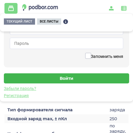
ТЕКУЩИЙ ЛИСТ
ВСЕ ЛИСТЫ
Главная
/
Контрольно-измерительные приборы и автоматика
/
Измерительное оборудование
/
Формирователи сигналов
/
Преобразующие
/
A122-20
Вернуться к списку
Запомнить меня
A122-20
Формирователь сигналов преобразующий
Забыли пароль?
Характеристики
Регистрация
Тип формирователя сигнала
заряда
Входной заряд max, ± пКл
250
по
заряду,