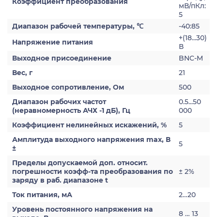
Коэффициент преобразования
мВ/пКл:
5
Диапазон рабочей температуры, ℃
-40:85
+(18...30)
Напряжение питания
В
Выходное присоединение
BNC-M
Вес, г
21
Выходное сопротивление, Ом
500
Диапазон рабочих частот
0.5...50
(неравномерность АЧХ -1 дБ), Гц
000
Коэффициент нелинейных искажений, %
5
Амплитуда выходного напряжения max, В
5
±
Пределы допускаемой доп. относит.
погрешности коэфф-та преобразования по
± 2%
заряду в раб. диапазоне t
Ток питания, мА
2…20
Уровень постоянного напряжения на
8 … 13