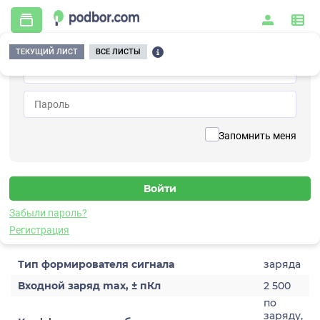
ТЕКУЩИЙ ЛИСТ
ВСЕ ЛИСТЫ
Главная
/
Контрольно-измерительные приборы и автоматика
/
Измерительное оборудование
/
Формирователи сигналов
/
Преобразующие
/
A120-2
Вернуться к списку
Запомнить меня
A120-2
Формирователь сигналов преобразующий
Забыли пароль?
Характеристики
Регистрация
Тип формирователя сигнала
заряда
Входной заряд max, ± пКл
2 500
по
заряду,