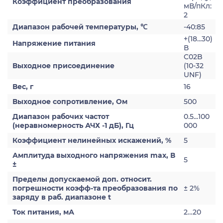
Коэффициент преобразования
мВ/пКл:
2
Диапазон рабочей температуры, ℃
-40:85
+(18...30)
Напряжение питания
В
C02B
Выходное присоединение
(10-32
UNF)
Вес, г
16
Выходное сопротивление, Ом
500
Диапазон рабочих частот
0.5...100
(неравномерность АЧХ -1 дБ), Гц
000
Коэффициент нелинейных искажений, %
5
Амплитуда выходного напряжения max, В
5
±
Пределы допускаемой доп. относит.
погрешности коэфф-та преобразования по
± 2%
заряду в раб. диапазоне t
Ток питания, мА
2…20