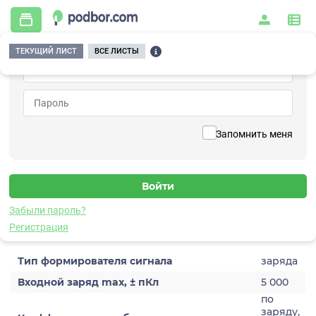
ТЕКУЩИЙ ЛИСТ
ВСЕ ЛИСТЫ
Главная
/
Контрольно-измерительные приборы и автоматика
/
Измерительное оборудование
/
Формирователи сигналов
/
Преобразующие
/
A121-1
Вернуться к списку
Запомнить меня
A121-1
Формирователь сигналов преобразующий
Забыли пароль?
Характеристики
Регистрация
Тип формирователя сигнала
заряда
Входной заряд max, ± пКл
5 000
по
заряду,