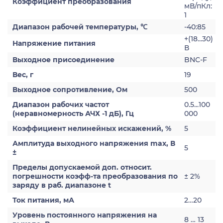
Коэффициент преобразования
мВ/пКл:
1
Диапазон рабочей температуры, ℃
-40:85
+(18...30)
Напряжение питания
В
Выходное присоединение
BNC-F
Вес, г
19
Выходное сопротивление, Ом
500
Диапазон рабочих частот
0.5...100
(неравномерность АЧХ -1 дБ), Гц
000
Коэффициент нелинейных искажений, %
5
Амплитуда выходного напряжения max, В
5
±
Пределы допускаемой доп. относит.
погрешности коэфф-та преобразования по
± 2%
заряду в раб. диапазоне t
Ток питания, мА
2…20
Уровень постоянного напряжения на
8 … 13