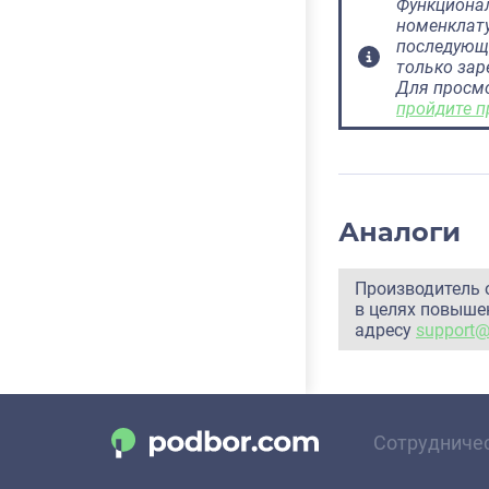
Функционал
номенклату
последующ
только за
Для просм
пройдите п
Аналоги
Производитель 
в целях повышен
адресу
support
Сотрудниче