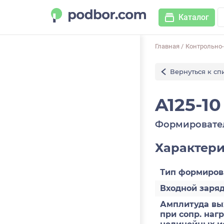
Каталог
Главная
/
Контрольно
Вернуться к сп
A125-10
Формировате
Характер
Тип формиров
Входной заряд
Амплитуда вы
при сопр. наг