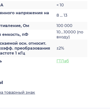
мА
< 10
оянного напряжения на
8 … 13
отивление, Ом
100 000
10...10000 (по
 емкость, пФ
входу)
каемой осн. относит.
коэфф. преобразования
±2%
астоте 1 кГц
ь
ГТЛаб
ы
на товарный знак