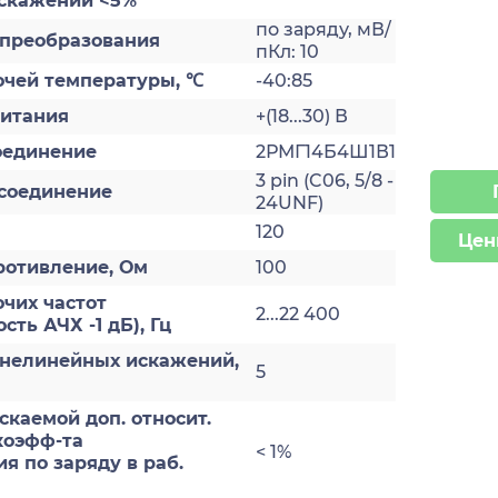
скажений <5%
по заряду, мВ/
преобразования
пКл: 10
очей температуры, ℃
-40:85
итания
+(18...30) В
оединение
2РМГ14Б4Ш1В1
3 pin (C06, 5/8 -
соединение
24UNF)
120
Цен
ротивление, Ом
100
чих частот
2...22 400
ть АЧХ -1 дБ), Гц
нелинейных искажений,
5
каемой доп. относит.
коэфф-та
< 1%
я по заряду в раб.