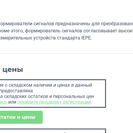
рмирователи сигналов предназначены для преобразовани
Кроме этого, формирователь сигналов согласовывает высо
змерительных устройств стандарта IEPE.
и цены
 о складском наличии и ценах в данный
предоставлена.
а складских остатков и персональных цен
есь
или
пройдите процедуру регистрации
.
статки и цены