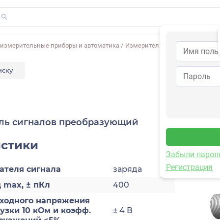
-измерительные приборы и автоматика
/
Измерительное оборудование
иску
ль сигналов преобразующий
истики
Забыли парол
Регистрация
ателя сигнала
заряда
 max, ± пКл
400
ходного напряжения
рузки 10 кОм и коэфф.
± 4 В