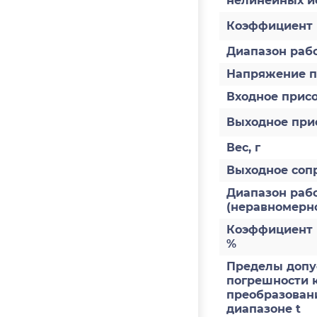
нелинейных и
Коэффициент 
Диапазон раб
Напряжение п
Входное прис
Выходное при
Вес, г
Выходное соп
Диапазон рабо
(неравномернос
Коэффициент 
%
Пределы допус
погрешности 
преобразовани
диапазоне t