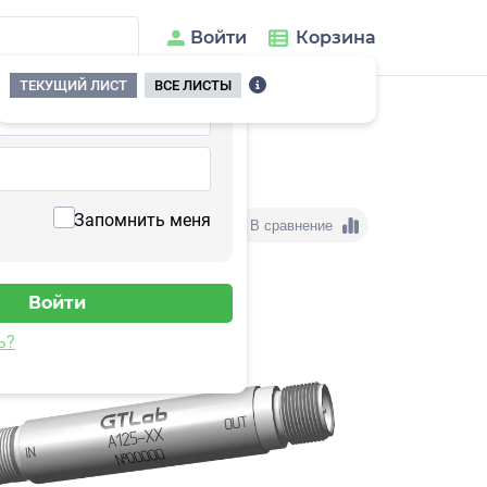
Войти
Корзина
ТЕКУЩИЙ ЛИСТ
ВСЕ ЛИСТЫ
/
Формирователи сигналов
/
Преобразующие
/
A125-10
Запомнить меня
В сравнение
ь?