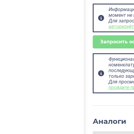
Информация
момент не 
Для запрос
авторизуйт
Запросить о
Функционал
номенклату
последующ
только за
Для просм
пройдите п
Аналоги