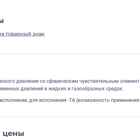
ы
на товарный знак
ского давления со сферическим чувствительным элемен
еменных давлений в жидких и газообразных средах.
исполнение, для исполнения -TA (возможность применения 
и цены