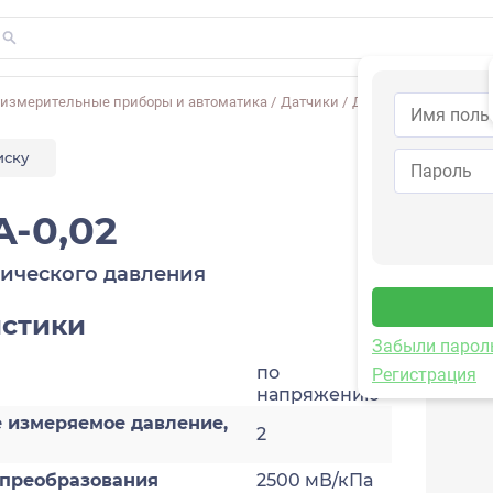
-измерительные приборы и автоматика
/
Датчики
/
Динамического дав
иску
A-0,02
ического давления
истики
Забыли парол
по
Регистрация
напряжению
 измеряемое давление,
2
преобразования
2500 мВ/кПа