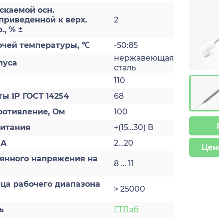
скаемой осн.
приведенной к верх.
2
., % ±
очей температуры, ℃
-50:85
нержавеющая
пуса
сталь
110
ы IP ГОСТ 14254
68
ротивление, Ом
100
итания
+(15…30) В
мА
2…20
Цен
оянного напряжения на
8 … 11
ца рабочего диапазона
> 25000
ь
ГТЛаб