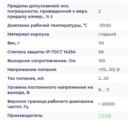
Пределы допускаемой осн.
погрешности, приведенной к верх.
2
пределу измер., % ±
Диапазон рабочей температуры, ℃
-30:50
Материал корпуса
гладкий
Вес, г
110
Степень защиты IP ГОСТ 14254
68
Выходное сопротивление, Ом
100
Напряжение питания
+(15…30) В
Ток питания, мА
2…20
Уровень постоянного напряжения на
8 … 11
выходе, В
Верхняя граница рабочего диапазона
> 25000
частот, Гц
Производитель
ГТЛаб