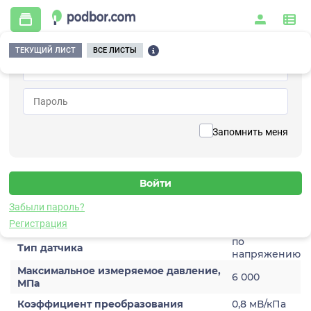
ТЕКУЩИЙ ЛИСТ
ВСЕ ЛИСТЫ
Главная
/
Контрольно-измерительные приборы и автоматика
/
Датчики
/
Динамического давления
/
5V123TA-60
Вернуться к списку
Запомнить меня
5V123TA-60
Датчик динамического давления
Забыли пароль?
Характеристики
Регистрация
по
Тип датчика
напряжению
Максимальное измеряемое давление,
6 000
МПа
Коэффициент преобразования
0,8 мВ/кПа