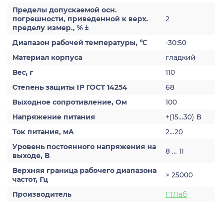
Пределы допускаемой осн.
погрешности, приведенной к верх.
2
пределу измер., % ±
Диапазон рабочей температуры, ℃
-30:50
Материал корпуса
гладкий
Вес, г
110
Степень защиты IP ГОСТ 14254
68
Выходное сопротивление, Ом
100
Напряжение питания
+(15…30) В
Ток питания, мА
2…20
Уровень постоянного напряжения на
8 … 11
выходе, В
Верхняя граница рабочего диапазона
> 25000
частот, Гц
Производитель
ГТЛаб