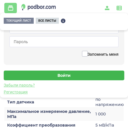
ТЕКУЩИЙ ЛИСТ
ВСЕ ЛИСТЫ
Главная
/
Контрольно-измерительные приборы и автоматика
/
Датчики
/
Динамического давления
/
5V123TA-10
Вернуться к списку
Запомнить меня
5V123TA-10
Датчик динамического давления
Забыли пароль?
Характеристики
Регистрация
по
Тип датчика
напряжению
Максимальное измеряемое давление,
1 000
МПа
Коэффициент преобразования
5 мВ/кПа