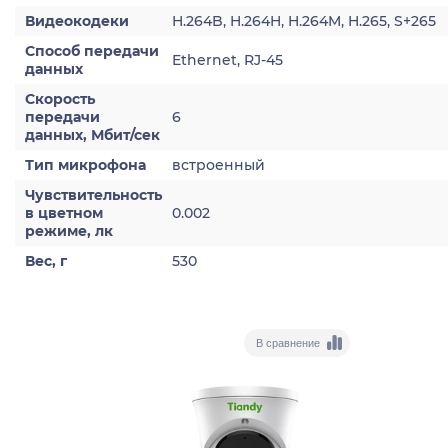
Видеокодеки
H.264B, H.264H, H.264M, H.265, S+265
Способ передачи
Ethernet, RJ-45
данных
Скорость
передачи
6
данных, Мбит/сек
Тип микрофона
встроенный
Чувствительность
в цветном
0.002
режиме, лк
Вес, г
530
В сравнение