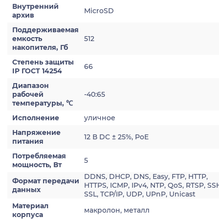
Внутренний
MicroSD
архив
Поддерживаемая
емкость
512
накопителя, Гб
Степень защиты
66
IP ГОСТ 14254
Диапазон
рабочей
-40:65
температуры, ℃
Исполнение
уличное
Напряжение
12 В DC ± 25%, PoE
питания
Потребляемая
5
мощность, Вт
DDNS, DHCP, DNS, Easy, FTP, HTTP,
Формат передачи
HTTPS, ICMP, IPv4, NTP, QoS, RTSP, SS
данных
SSL, TCP/IP, UDP, UPnP, Unicast
Материал
макролон, металл
корпуса