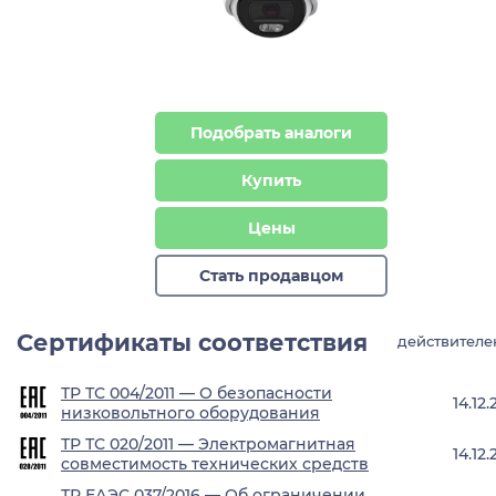
Подобрать аналоги
Купить
Цены
Стать продавцом
Сертификаты соответствия
действителе
ТР ТС 004/2011 — О безопасности
14.12
низковольтного оборудования
ТР ТС 020/2011 — Электромагнитная
14.12
совместимость технических средств
ТР ЕАЭС 037/2016 — Об ограничении