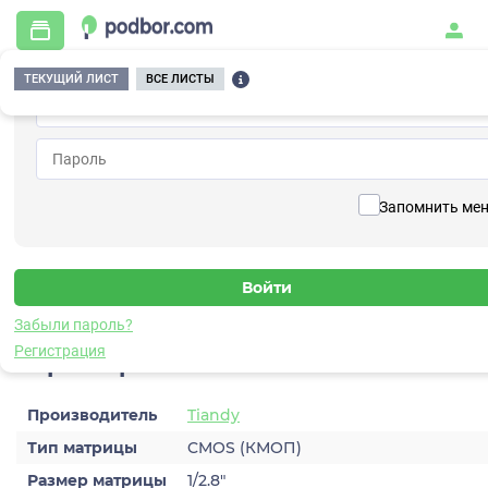
ТЕКУЩИЙ ЛИСТ
ВСЕ ЛИСТЫ
Главная
/
Видеонаблюдение
/
Видеокамеры
/
IP
/
TC-C35XS Spec:I3W/E/Y/S/2.8mm/V5.0
Вернуться к списку
Запомнить ме
TC-
C35XS Spec:I3W/E/Y/S/2.8mm/V5
Видеокамера IP
Забыли пароль?
Регистрация
Характеристики
Производитель
Tiandy
Тип матрицы
CMOS (КМОП)
Размер матрицы
1/2.8″