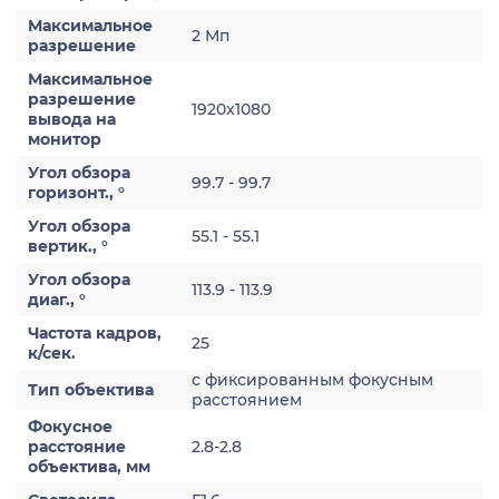
Максимальное
2 Мп
разрешение
Максимальное
разрешение
1920x1080
вывода на
монитор
Угол обзора
99.7 - 99.7
горизонт., °
Угол обзора
55.1 - 55.1
вертик., °
Угол обзора
113.9 - 113.9
диаг., °
Частота кадров,
25
к/сек.
с фиксированным фокусным
Тип объектива
расстоянием
Фокусное
расстояние
2.8-2.8
объектива, мм