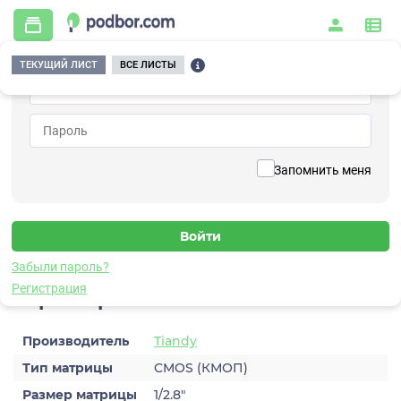
ТЕКУЩИЙ ЛИСТ
ВСЕ ЛИСТЫ
Главная
/
Видеонаблюдение
/
Видеокамеры
/
IP
/
TC-C32XP Spec:I3W/E/Y/M/2.8mm/V4.2
Вернуться к списку
Запомнить меня
TC-C32XP
Spec:I3W/E/Y/M/2.8mm/V4.2
Видеокамера IP
Забыли пароль?
Регистрация
Характеристики
Производитель
Tiandy
Тип матрицы
CMOS (КМОП)
Размер матрицы
1/2.8″