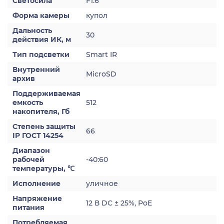
Светосила
F1.6
Форма камеры
купол
Дальность
30
действия ИК, м
Тип подсветки
Smart IR
Внутренний
MicroSD
архив
Поддерживаемая
емкость
512
накопителя, Гб
Степень защиты
66
IP ГОСТ 14254
Диапазон
рабочей
-40:60
температуры, ℃
Исполнение
уличное
Напряжение
12 В DC ± 25%, PoE
питания
Потребляемая