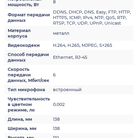
8
мощность, Вт
DDNS, DHCP, DNS, Easy, FTP, HTTP,
Формат передачи
HTTPS, ICMP, IPv4, NTP, QoS, RTP,
данных
RTSP, TCP, UDP, UPnP, Unicast
Материал
металл
корпуса
Видеокодеки
H.264, H.265, MJPEG, S+265
Способ передачи
Ethernet, RJ-45
данных
Скорость
передачи
6
данных, Мбит/сек
Тип микрофона
встроенный
Чувствительность
в цветном
0.002
режиме, лк
Длина, мм
138
Ширина, мм
138
Высота, мм
110