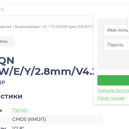
юдение
/
Видеокамеры
/
IP
/
TC-C32QN Spec:I5W/E/Y/2.8mm/V4.2
иску
2QN
5W/E/Y/2.8mm/V4.2
IP
Забыли парол
истики
Регистрация
ь
Tiandy
CMOS (КМОП)
цы
1/2.8″