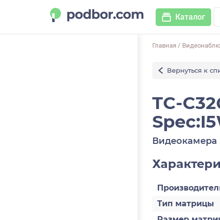
Каталог
Главная
/
Видеонабл
Вернуться к сп
TC-C3
Spec:I
Видеокамера 
Характер
Производител
Тип матрицы
Размер матри