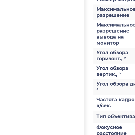
Максимально
разрешение
Максимально
разрешение
вывода на
монитор
Угол обзора
горизонт., °
Угол обзора
вертик., °
Угол обзора ди
°
Частота кадро
к/сек.
Тип объектив
Фокусное
расстояние