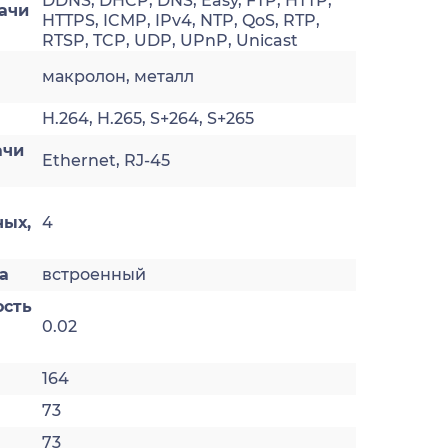
DDNS, DHCP, DNS, Easy, FTP, HTTP,
ачи
HTTPS, ICMP, IPv4, NTP, QoS, RTP,
RTSP, TCP, UDP, UPnP, Unicast
макролон, металл
H.264, H.265, S+264, S+265
ачи
Ethernet, RJ-45
ных,
4
а
встроенный
ость
0.02
164
73
73