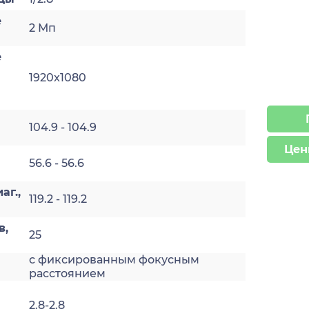
е
2 Мп
е
1920x1080
104.9 - 104.9
Цен
56.6 - 56.6
аг.,
119.2 - 119.2
в,
25
с фиксированным фокусным
а
расстоянием
2.8-2.8