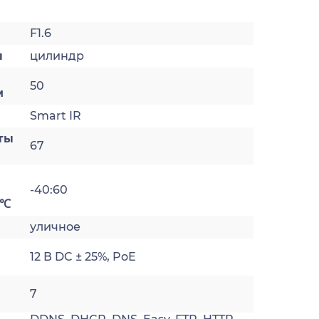
F1.6
ы
цилиндр
50
м
Smart IR
ты
67
-40:60
 ℃
уличное
12 В DC ± 25%, PoE
7