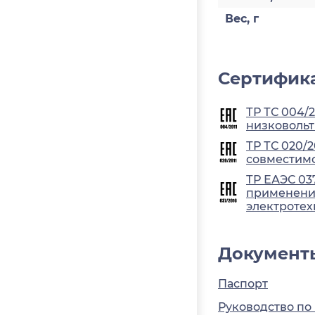
Вес, г
Сертифика
ТР ТС 004/
низковольт
ТР ТС 020/
совместимо
ТР ЕАЭС 03
применения
электротех
Документ
Паспорт
Руководство по