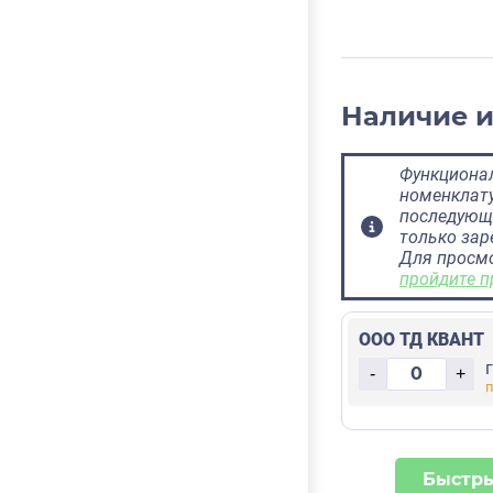
Наличие 
Функционал
номенклату
последующ
только за
Для просм
пройдите п
ООО ТД КВАНТ
-
+
Быстры