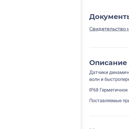
Документ
Свидетельство 
Описание
Датчики динамиче
волн и быстропер
IP68 Герметичное 
Поставляемые при