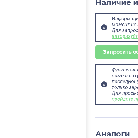
Наличие 
Информация
момент не 
Для запрос
авторизуйт
Запросить о
Функционал
номенклату
последующ
только за
Для просм
пройдите п
Аналоги