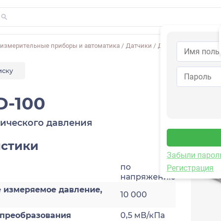
-измерительные приборы и автоматика
/
Датчики
/
Динамического дав
иску
D-100
ического давления
истики
Забыли парол
по
Регистрация
напряжению
 измеряемое давление,
10 000
преобразования
0,5 мВ/кПа