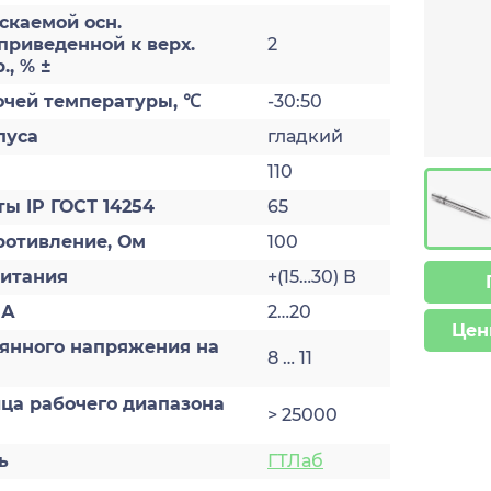
скаемой осн.
приведенной к верх.
2
., % ±
очей температуры, ℃
-30:50
пуса
гладкий
110
ы IP ГОСТ 14254
65
ротивление, Ом
100
итания
+(15…30) В
мА
2…20
Цен
оянного напряжения на
8 … 11
ца рабочего диапазона
> 25000
ь
ГТЛаб