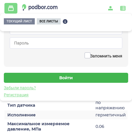
ТЕКУЩИЙ ЛИСТ
ВСЕ ЛИСТЫ
Главная
/
Контрольно-измерительные приборы и автоматика
/
Датчики
/
Динамического давления
/
5V101TA-0,6
Вернуться к списку
Запомнить меня
5V101TA-0,6
Датчик динамического давления
Забыли пароль?
Характеристики
Регистрация
по
Тип датчика
напряжению
Исполнение
герметичный
Максимальное измеряемое
0.06
давление, МПа