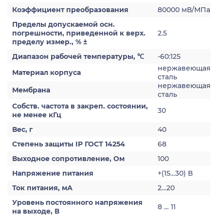
Коэффициент преобразования
80000 мВ/МПа
Пределы допускаемой осн.
погрешности, приведенной к верх.
2.5
пределу измер., % ±
Диапазон рабочей температуры, ℃
-60:125
нержавеющая
Материал корпуса
сталь
нержавеющая
Мембрана
сталь
Собств. частота в закреп. состоянии,
30
не менее кГц
Вес, г
40
Степень защиты IP ГОСТ 14254
68
Выходное сопротивление, Ом
100
Напряжение питания
+(15…30) В
Ток питания, мА
2…20
Уровень постоянного напряжения
8 … 11
на выходе, В