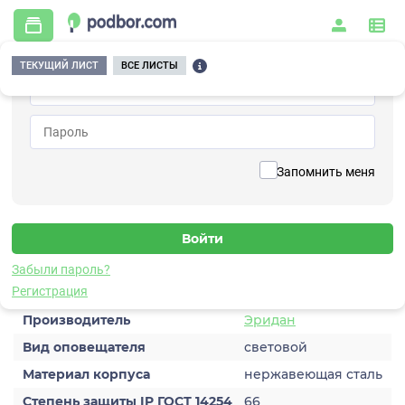
ТЕКУЩИЙ ЛИСТ
ВСЕ ЛИСТЫ
Главная
/
Охранно-пожарная сигнализация
/
Оповещатели охранно-пожарные
/
Табло
/
ЭКРАН-ИНФО-RGB-Н-230VАC
Вернуться к списку
Запомнить меня
ЭКРАН-ИНФО-RGB-Н-230VАC
Оповещатель табло
Забыли пароль?
Характеристики
Регистрация
Производитель
Эридан
Вид оповещателя
световой
Материал корпуса
нержавеющая сталь
Степень защиты IP ГОСТ 14254
66