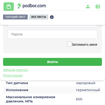
ТЕКУЩИЙ ЛИСТ
ВСЕ ЛИСТЫ
Главная
/
Контрольно-измерительные приборы и автоматика
/
Датчики
/
Динамического давления
/
5C103TA-6000-2
Вернуться к списку
Запомнить меня
5C103TA-6000-2
Датчик динамического давления
Забыли пароль?
Характеристики
Регистрация
Тип датчика
зарядовый
Исполнение
герметичный
Максимальное измеряемое
600
давление, МПа