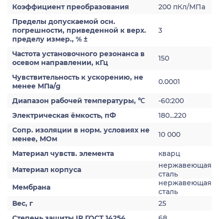
Коэффициент преобразования
200 пКл/МПа
Пределы допускаемой осн.
погрешности, приведенной к верх.
3
пределу измер., % ±
Частота установочного резонанса в
150
осевом направлении, кГц
Чувствительность к ускорению, не
0.0001
менее МПа/g
Диапазон рабочей температуры, ℃
-60:200
Электрическая ёмкость, пФ
180...220
Сопр. изоляции в норм. условиях не
10 000
менее, МОм
Материал чувств. элемента
кварц
нержавеющая
Материал корпуса
сталь
нержавеющая
Мембрана
сталь
Вес, г
25
Степень защиты IP ГОСТ 14254
68