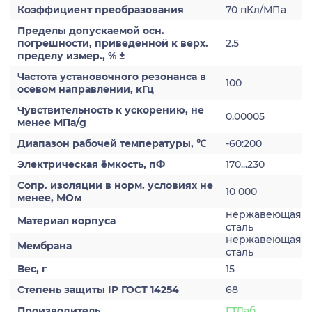
Коэффициент преобразования
70 пКл/МПа
Пределы допускаемой осн.
погрешности, приведенной к верх.
2.5
пределу измер., % ±
Частота установочного резонанса в
100
осевом направлении, кГц
Чувствительность к ускорению, не
0.00005
менее МПа/g
Диапазон рабочей температуры, ℃
-60:200
Электрическая ёмкость, пФ
170...230
Сопр. изоляции в норм. условиях не
10 000
менее, МОм
нержавеющая
Материал корпуса
сталь
нержавеющая
Мембрана
сталь
Вес, г
15
Степень защиты IP ГОСТ 14254
68
Производитель
ГТЛаб