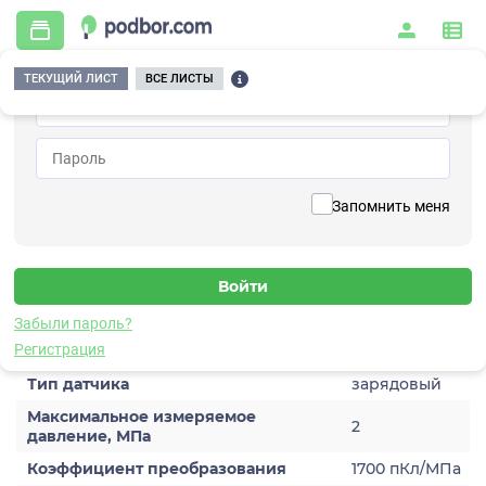
ТЕКУЩИЙ ЛИСТ
ВСЕ ЛИСТЫ
Главная
/
Контрольно-измерительные приборы и автоматика
/
Датчики
/
Динамического давления
/
5C203HH-100-170
Вернуться к списку
Запомнить меня
5C203HH-100-170
Датчик динамического давления
Забыли пароль?
Характеристики
Регистрация
Тип датчика
зарядовый
Максимальное измеряемое
2
давление, МПа
Коэффициент преобразования
1700 пКл/МПа