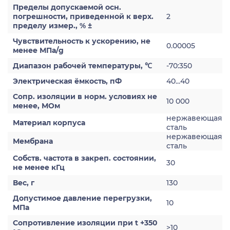
Пределы допускаемой осн.
погрешности, приведенной к верх.
2
пределу измер., % ±
Чувствительность к ускорению, не
0.00005
менее МПа/g
Диапазон рабочей температуры, ℃
-70:350
Электрическая ёмкость, пФ
40...40
Сопр. изоляции в норм. условиях не
10 000
менее, МОм
нержавеющая
Материал корпуса
сталь
нержавеющая
Мембрана
сталь
Собств. частота в закреп. состоянии,
30
не менее кГц
Вес, г
130
Допустимое давление перегрузки,
10
МПа
Сопротивление изоляции при t +350
>10