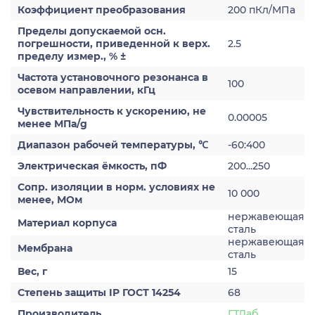
Коэффициент преобразования
200 пКл/МПа
Пределы допускаемой осн.
погрешности, приведенной к верх.
2.5
пределу измер., % ±
Частота установочного резонанса в
100
осевом направлении, кГц
Чувствительность к ускорению, не
0.00005
менее МПа/g
Диапазон рабочей температуры, ℃
-60:400
Электрическая ёмкость, пФ
200...250
Сопр. изоляции в норм. условиях не
10 000
менее, МОм
нержавеющая
Материал корпуса
сталь
нержавеющая
Мембрана
сталь
Вес, г
15
Степень защиты IP ГОСТ 14254
68
Производитель
ГТЛаб