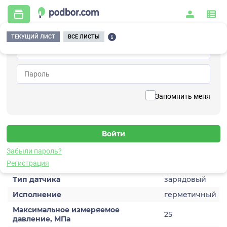
ТЕКУЩИЙ ЛИСТ
ВСЕ ЛИСТЫ
Главная
/
Контрольно-измерительные приборы и автоматика
/
Датчики
/
Динамического давления
/
5C102TA-250-20
Вернуться к списку
Запомнить меня
5C102TA-250-20
Датчик динамического давления
Забыли пароль?
Характеристики
Регистрация
Тип датчика
зарядовый
Исполнение
герметичный
Максимальное измеряемое
25
давление, МПа