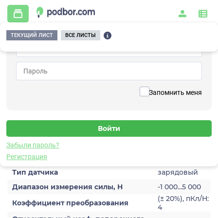
ТЕКУЩИЙ ЛИСТ
ВСЕ ЛИСТЫ
Главная
/
Контрольно-измерительные приборы и автоматика
/
Датчики
/
Динамической силы
/
4C101HB-5
Вернуться к списку
Запомнить меня
4C101HB-5
Датчик динамической силы
Забыли пароль?
Характеристики
Регистрация
Тип датчика
зарядовый
Диапазон измерения силы, Н
-1 000...5 000
(± 20%), пКл/Н:
Коэффициент преобразования
4