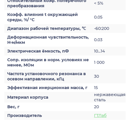
Относительный коэф. поперечного
< 5%
преобразования
Коэфф. влияния t окружающей
0.05
среды, %/ °С
Диапазон рабочей температуры, ℃
-60:200
Деформационная чувствительность,
0.03
Н·м/мкм
Электрическая ёмкость, пФ
10...14
Сопр. изоляции в норм. условиях не
1 000
менее, МОм
Частота установочного резонанса в
30
осевом направлении, кГц
Эффективная инерционная масса, г
15
нержавеющая
Материал корпуса
сталь
Вес, г
20
Производитель
ГТЛаб