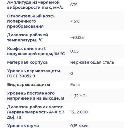
Амплитуда измеряемой
635
виброскорости max, мм/с
Относительный коэф.
поперечного
< 5%
преобразования
Диапазон рабочей
-40:125
температуры, ℃
Коэфф. влияния t
0.05
окружающей среды, %/ °С
Материал корпуса
нержавеющая сталь
Уровень взрывозащиты
0
ГОСТ 30852.9
Вид взрывозащиты
Ex ia
Уровень постоянного
– (12 ± 2)
напряжения на выходе, В
Диапазон рабочих частот
(неравномерность АЧХ ± 3
15...2 000
дБ), Гц
Уровень шума
0,15 мм/с