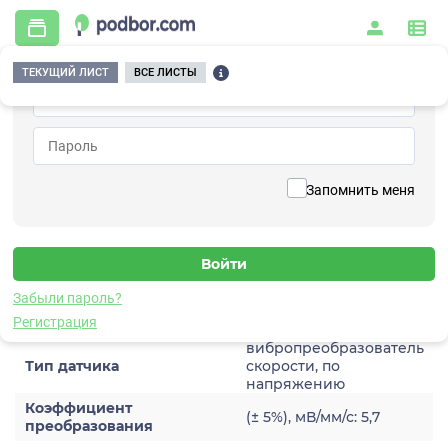
ТЕКУЩИЙ ЛИСТ
ВСЕ ЛИСТЫ
Главная
/
Контрольно-измерительные приборы и автоматика
/
Датчики
/
Виброскорости
/
2V222HH
Вернуться к списку
Запомнить меня
2V222HH
Датчик виброскороости
Забыли пароль?
Характеристики
Регистрация
вибропреобразователь
Тип датчика
скорости, по
напряжению
Коэффициент
(± 5%), мВ/мм/с: 5,7
преобразования