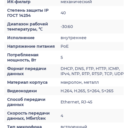
ИК-фильтр
механический
Степень защиты IP
40
ГОСТ 14254
Диапазон рабочей
-30:60
температуры, ℃
Исполнение
внутреннее
Напряжение питания
PoE
Потребляемая
5
мощность, Вт
Формат передачи
DHCP, DNS, FTP, HTTP, ICMP,
данных
IPv4, NTP, RTP, RTSP, TCP, UDP
Материал корпуса
макролон, металл
Видеокодеки
H.264, H.265, S+264, S+265
Способ передачи
Ethernet, RJ-45
данных
Скорость передачи
4
данных, Мбит/сек
Тип микрофона
встроенный