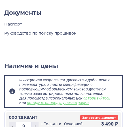
Документы
Паспорт
Руководство по поиску прошивок
Наличие и цены
Функционал запроса цен, дисконта и добавления
номенклатуры в листы спецификаций с
последующим оформлением заказов доступен
только зарегистрированным пользователям.
Для просмотра персональных цен
авторизуйтесь
или
пройдите процедуру регистрации
.
ООО ТД КВАНТ
Запросить дисконт
3 490 ₽
г Тольятти - Основной
-
+