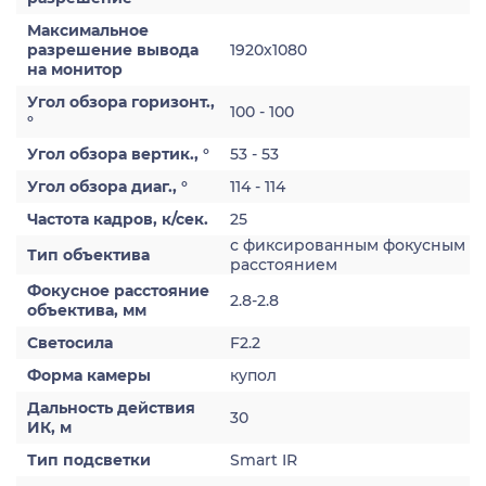
Максимальное
разрешение вывода
1920x1080
на монитор
Угол обзора горизонт.,
100 - 100
°
Угол обзора вертик., °
53 - 53
Угол обзора диаг., °
114 - 114
Частота кадров, к/сек.
25
с фиксированным фокусным
Тип объектива
расстоянием
Фокусное расстояние
2.8-2.8
объектива, мм
Светосила
F2.2
Форма камеры
купол
Дальность действия
30
ИК, м
Тип подсветки
Smart IR