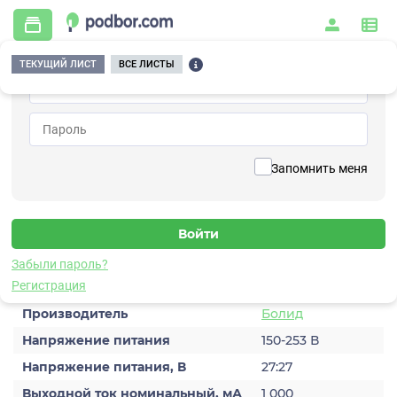
ТЕКУЩИЙ ЛИСТ
ВСЕ ЛИСТЫ
Главная
/
Системы питания и энергетики
/
Источники бесперебойного питания
/
РИП-24 исп.02
Вернуться к списку
Запомнить меня
РИП-24 исп.02
Источник бесперебойного питания
Забыли пароль?
Характеристики
Регистрация
Производитель
Болид
Напряжение питания
150-253 В
Напряжение питания, В
27:27
Выходной ток номинальный, мА
1 000