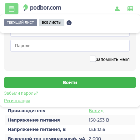
ТЕКУЩИЙ ЛИСТ
ВСЕ ЛИСТЫ
Главная
/
Системы питания и энергетики
/
Источники бесперебойного питания
/
РИП-12 исп.02
Вернуться к списку
Запомнить меня
РИП-12 исп.02
Источник бесперебойного питания
Забыли пароль?
Характеристики
Регистрация
Производитель
Болид
Напряжение питания
150-253 В
Напряжение питания, В
13.6:13.6
Выходной ток номинальный, мА
2 000