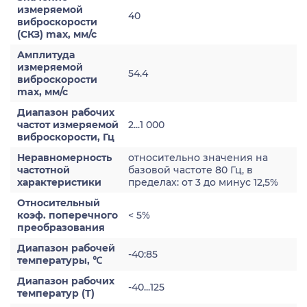
измеряемой
40
виброскорости
(СКЗ) max, мм/с
Амплитуда
измеряемой
54.4
виброскорости
max, мм/с
Диапазон рабочих
частот измеряемой
2...1 000
виброскорости, Гц
Неравномерность
относительно значения на
частотной
базовой частоте 80 Гц, в
характеристики
пределах: от 3 до минус 12,5%
Относительный
коэф. поперечного
< 5%
преобразования
Диапазон рабочей
-40:85
температуры, ℃
Диапазон рабочих
-40...125
температур (Т)