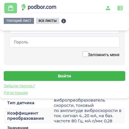
ТЕКУЩИЙ ЛИСТ
ВСЕ ЛИСТЫ
Главная
/
Контрольно-измерительные приборы и автоматика
/
Датчики
/
Виброскорости
/
2A206HA-40(T1)
Вернуться к списку
Запомнить меня
2A206HA-40(T1)
Датчик виброскороости
Забыли пароль?
Характеристики
Регистрация
вибропреобразователь
Тип датчика
скорости, токовый
по амплитуде виброскорости в
Коэффициент
ток. сигнал 4…20 мА, на баз.
преобразования
частоте 80 Гц, мА·с/мм: 0,28
Значение