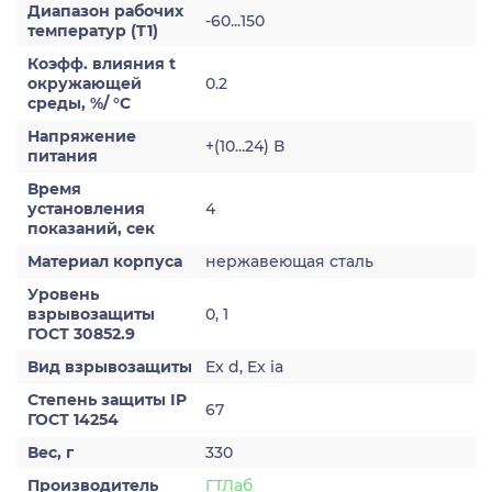
Диапазон рабочих
-60...150
температур (Т1)
Коэфф. влияния t
окружающей
0.2
среды, %/ °С
Напряжение
+(10...24) В
питания
Время
установления
4
показаний, сек
Материал корпуса
нержавеющая сталь
Уровень
взрывозащиты
0, 1
ГОСТ 30852.9
Вид взрывозащиты
Ex d, Ex ia
Степень защиты IP
67
ГОСТ 14254
Вес, г
330
Производитель
ГТЛаб