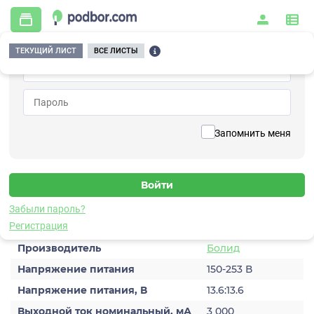
ТЕКУЩИЙ ЛИСТ
ВСЕ ЛИСТЫ
Главная
/
Системы питания и энергетики
/
Источники бесперебойного питания
/
РИП-12 исп.51
Вернуться к списку
Запомнить меня
РИП-12 исп.51
Источник бесперебойного питания
Забыли пароль?
Характеристики
Регистрация
Производитель
Болид
Напряжение питания
150-253 В
Напряжение питания, В
13.6:13.6
Выходной ток номинальный, мА
3 000