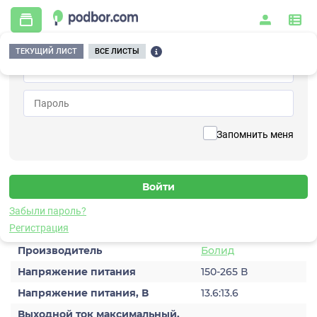
ТЕКУЩИЙ ЛИСТ
ВСЕ ЛИСТЫ
Главная
/
Системы питания и энергетики
/
Источники бесперебойного питания
/
РИП-12 исп.101
Вернуться к списку
Запомнить меня
РИП-12 исп.101
Источник бесперебойного питания
Забыли пароль?
Характеристики
Регистрация
Производитель
Болид
Напряжение питания
150-265 В
Напряжение питания, В
13.6:13.6
Выходной ток максимальный,