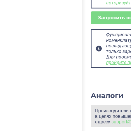
авторизуйт
Запросить о
Функционал
номенклату
последующ
только за
Для просм
пройдите п
Аналоги
Производитель 
в целях повышен
адресу
support