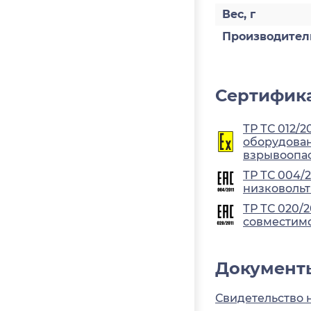
Вес, г
Производител
Сертифика
ТР ТС 012/2
оборудован
взрывоопа
ТР ТС 004/
низковольт
ТР ТС 020/
совместимо
Документ
Свидетельство 