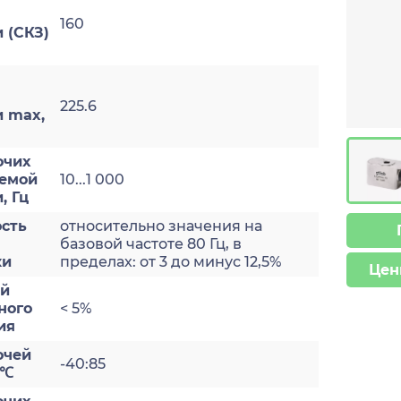
160
 (СКЗ)
225.6
и max,
очих
яемой
10...1 000
, Гц
сть
относительно значения на
базовой частоте 80 Гц, в
ки
пределах: от 3 до минус 12,5%
Цен
ый
ного
< 5%
ия
очей
-40:85
 ℃