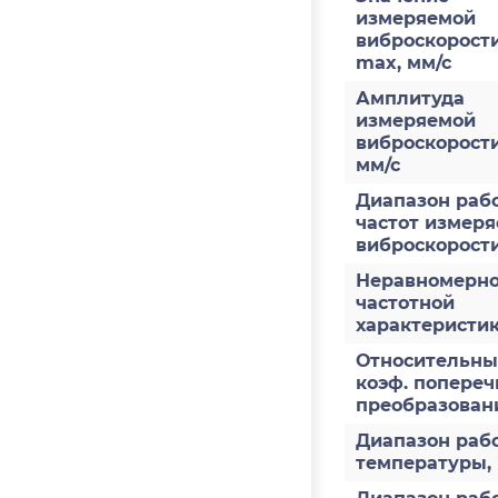
измеряемой
виброскорости
max, мм/с
Амплитуда
измеряемой
виброскорост
мм/с
Диапазон раб
частот измер
виброскорости
Неравномерно
частотной
характеристи
Относительн
коэф. попереч
преобразован
Диапазон раб
температуры,