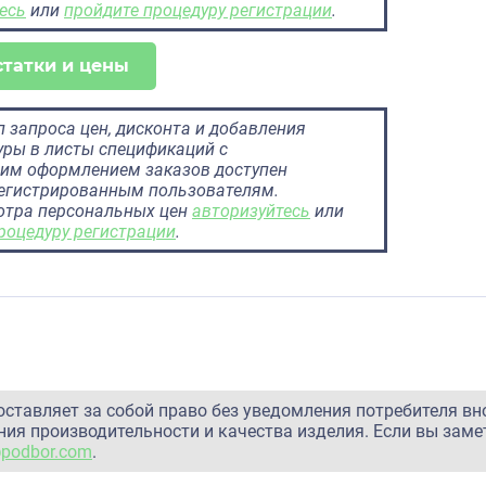
есь
или
пройдите процедуру регистрации
.
статки и цены
 запроса цен, дисконта и добавления
ры в листы спецификаций с
им оформлением заказов доступен
регистрированным пользователям.
отра персональных цен
авторизуйтесь
или
роцедуру регистрации
.
оставляет за собой право без уведомления потребителя вн
ия производительности и качества изделия. Если вы заме
@podbor.com
.