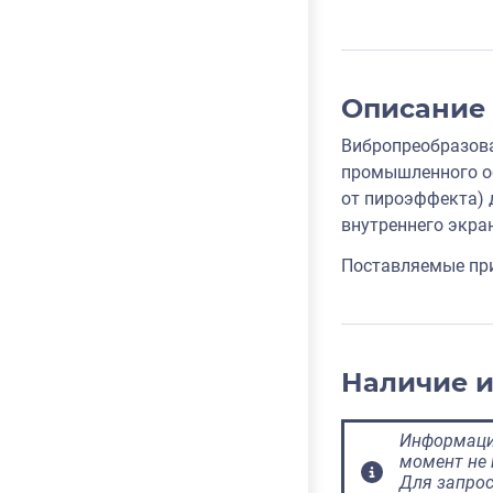
Описание
Вибропреобразова
промышленного об
от пироэффекта) 
внутреннего экра
Поставляемые при
Наличие 
Информация
момент не 
Для запрос