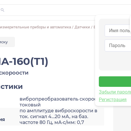
-измерительные приборы и автоматика
/
Датчики
/
Виброскорости
/
2A2
иску
A-160(T1)
скороости
истики
Забыли парол
вибропреобразователь скорости,
Регистрация
токовый
по амплитуде виброскорости в
ток. сигнал 4…20 мА, на баз.
ия
частоте 80 Гц, мА·с/мм: 0,7