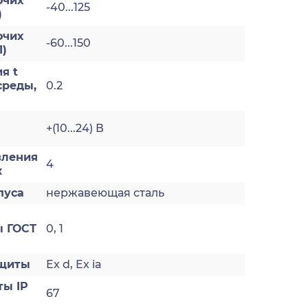
очих
-40...125
)
очих
-60...150
1)
я t
реды,
0.2
+(10...24) В
вления
4
к
пуса
нержавеющая сталь
 ГОСТ
0, 1
ащиты
Ex d, Ex ia
ты IP
67