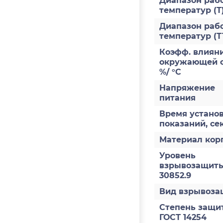
Диапазон раб
температур (Т
Диапазон раб
температур (Т
Коэфф. влияни
окружающей с
%/ °С
Напряжение
питания
Время устано
показаний, се
Материал кор
Уровень
взрывозащиты
30852.9
Вид взрывоз
Степень защи
ГОСТ 14254