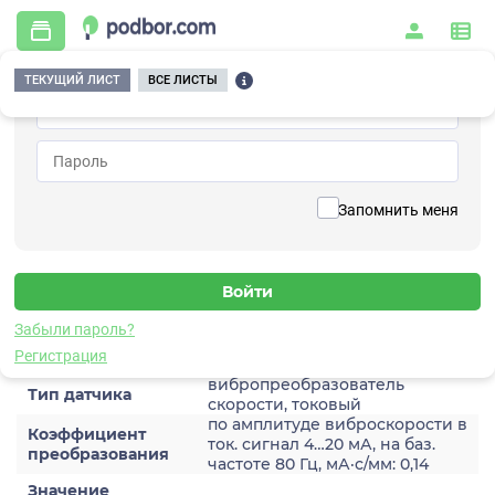
ТЕКУЩИЙ ЛИСТ
ВСЕ ЛИСТЫ
Главная
/
Контрольно-измерительные приборы и автоматика
/
Датчики
/
Виброскорости
/
2A205HM-80(T1)
Вернуться к списку
Запомнить меня
2A205HM-80(T1)
Датчик виброскороости
Забыли пароль?
Характеристики
Регистрация
вибропреобразователь
Тип датчика
скорости, токовый
по амплитуде виброскорости в
Коэффициент
ток. сигнал 4…20 мА, на баз.
преобразования
частоте 80 Гц, мА·с/мм: 0,14
Значение