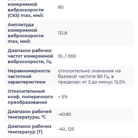
измеряемой
80
виброскорости
(СКЗ) max, мм/с
Амплитуда
измеряемой
112.8
виброскорости
max, мм/с
Диапазон рабочих
частот измеряемой
10...1 000
виброскорости, Гц
Неравномерность
относительно значения на
частотной
базовой частоте 80 Гц, в
характеристики
пределах: от 3 до минус 12,5%
Относительный
коэф. поперечного
< 5%
преобразования
Диапазон рабочей
-40:85
температуры, ℃
Диапазон рабочих
-40...125
температур (Т)