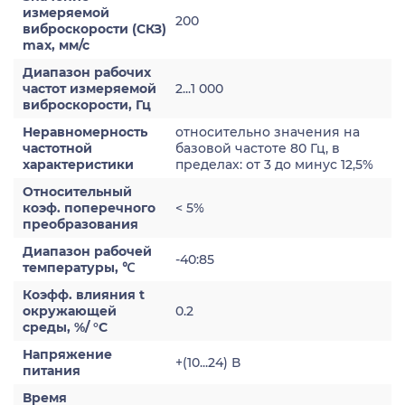
измеряемой
200
виброскорости (СКЗ)
max, мм/с
Диапазон рабочих
частот измеряемой
2...1 000
виброскорости, Гц
Неравномерность
относительно значения на
частотной
базовой частоте 80 Гц, в
характеристики
пределах: от 3 до минус 12,5%
Относительный
коэф. поперечного
< 5%
преобразования
Диапазон рабочей
-40:85
температуры, ℃
Коэфф. влияния t
окружающей
0.2
среды, %/ °С
Напряжение
+(10...24) В
питания
Время