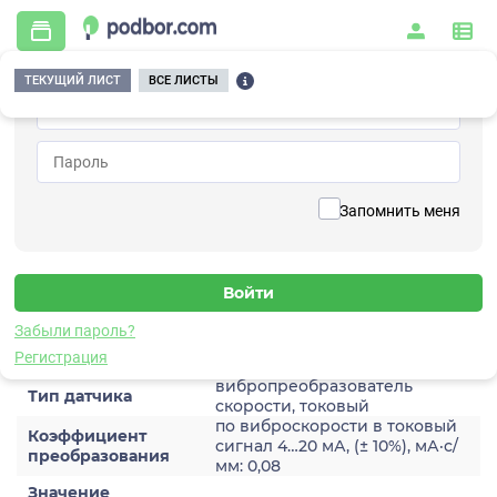
ТЕКУЩИЙ ЛИСТ
ВСЕ ЛИСТЫ
Главная
/
Контрольно-измерительные приборы и автоматика
/
Датчики
/
Виброскорости
/
2A252TA-200
Вернуться к списку
Запомнить меня
2A252TA-200
Датчик виброскороости
Забыли пароль?
Характеристики
Регистрация
вибропреобразователь
Тип датчика
скорости, токовый
по виброскорости в токовый
Коэффициент
сигнал 4…20 мА, (± 10%), мА·с/
преобразования
мм: 0,08
Значение