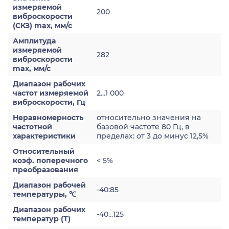
измеряемой
200
виброскорости
(СКЗ) max, мм/с
Амплитуда
измеряемой
282
виброскорости
max, мм/с
Диапазон рабочих
частот измеряемой
2...1 000
виброскорости, Гц
Неравномерность
относительно значения на
частотной
базовой частоте 80 Гц, в
характеристики
пределах: от 3 до минус 12,5%
Относительный
коэф. поперечного
< 5%
преобразования
Диапазон рабочей
-40:85
температуры, ℃
Диапазон рабочих
-40...125
температур (Т)