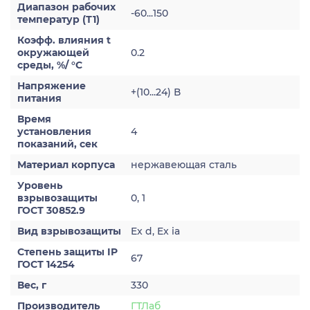
Диапазон рабочих
-60...150
температур (Т1)
Коэфф. влияния t
окружающей
0.2
среды, %/ °С
Напряжение
+(10...24) В
питания
Время
установления
4
показаний, сек
Материал корпуса
нержавеющая сталь
Уровень
взрывозащиты
0, 1
ГОСТ 30852.9
Вид взрывозащиты
Ex d, Ex ia
Степень защиты IP
67
ГОСТ 14254
Вес, г
330
Производитель
ГТЛаб