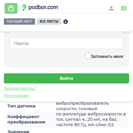
ТЕКУЩИЙ ЛИСТ
ВСЕ ЛИСТЫ
Главная
/
Контрольно-измерительные приборы и автоматика
/
Датчики
/
Виброскорости
/
2A206HH-200
Вернуться к списку
Запомнить меня
2A206HH-200
Датчик виброскороости
Забыли пароль?
Характеристики
Регистрация
вибропреобразователь
Тип датчика
скорости, токовый
по амплитуде виброскорости в
Коэффициент
ток. сигнал 4…20 мА, на баз.
преобразования
частоте 80 Гц, мА·с/мм: 0,5
Значение