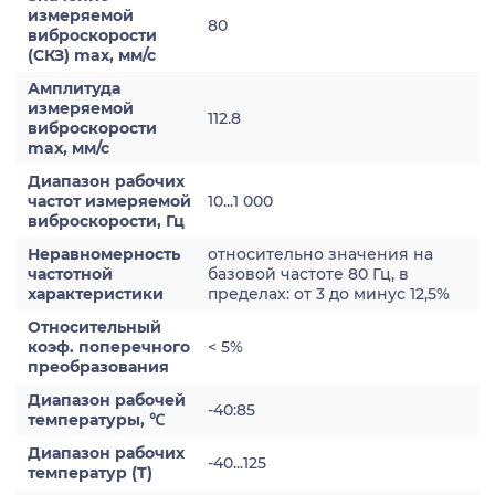
измеряемой
80
виброскорости
(СКЗ) max, мм/с
Амплитуда
измеряемой
112.8
виброскорости
max, мм/с
Диапазон рабочих
частот измеряемой
10...1 000
виброскорости, Гц
Неравномерность
относительно значения на
частотной
базовой частоте 80 Гц, в
характеристики
пределах: от 3 до минус 12,5%
Относительный
коэф. поперечного
< 5%
преобразования
Диапазон рабочей
-40:85
температуры, ℃
Диапазон рабочих
-40...125
температур (Т)