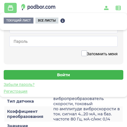
ТЕКУЩИЙ ЛИСТ
ВСЕ ЛИСТЫ
Главная
/
Контрольно-измерительные приборы и автоматика
/
Датчики
/
Виброскорости
/
2A205HH-80
Вернуться к списку
Запомнить меня
2A205HH-80
Датчик виброскороости
Забыли пароль?
Характеристики
Регистрация
вибропреобразователь
Тип датчика
скорости, токовый
по амплитуде виброскорости в
Коэффициент
ток. сигнал 4…20 мА, на баз.
преобразования
частоте 80 Гц, мА·с/мм: 0,14
Значение