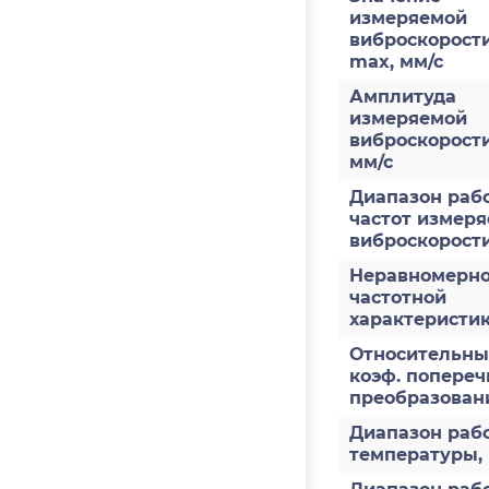
измеряемой
виброскорости
max, мм/с
Амплитуда
измеряемой
виброскорост
мм/с
Диапазон раб
частот измер
виброскорости
Неравномерно
частотной
характеристи
Относительн
коэф. попереч
преобразован
Диапазон раб
температуры,