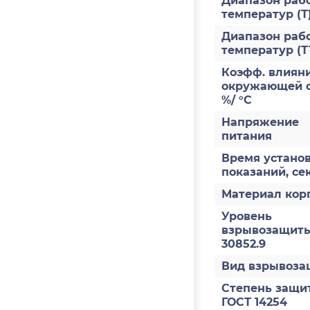
Диапазон раб
температур (Т
Диапазон раб
температур (Т
Коэфф. влияни
окружающей с
%/ °С
Напряжение
питания
Время устано
показаний, се
Материал кор
Уровень
взрывозащиты
30852.9
Вид взрывоз
Степень защи
ГОСТ 14254