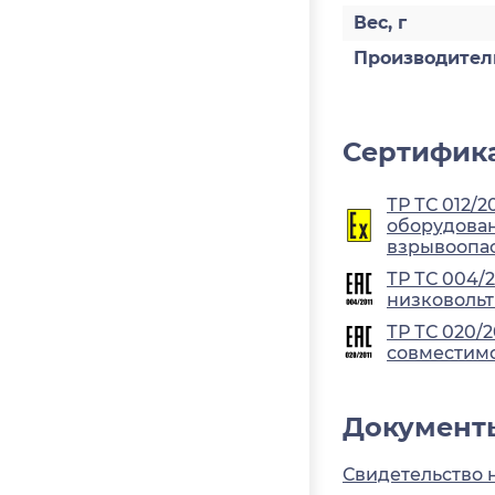
Вес, г
Производител
Сертифика
ТР ТС 012/2
оборудован
взрывоопа
ТР ТС 004/
низковольт
ТР ТС 020/
совместимо
Документ
Свидетельство 