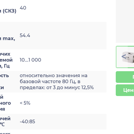
40
 (СКЗ)
54.4
и max,
>
очих
яемой
10...1 000
, Гц
сть
относительно значения на
базовой частоте 80 Гц, в
ки
пределах: от 3 до минус 12,5%
Цен
ый
ного
< 5%
ия
очей
-40:85
 ℃