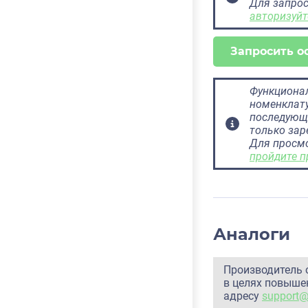
Для запрос
авторизуйт
Запросить о
Функционал
номенклату
последующ
только за
Для просм
пройдите п
Аналоги
Производитель 
в целях повышен
адресу
support