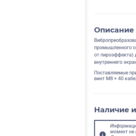
Описание
Вибропреобразова
промышленного об
от пироэффекта) 
внутреннего экра
Поставляемые пр
винт M8 × 40 каб
Наличие 
Информация
момент не 