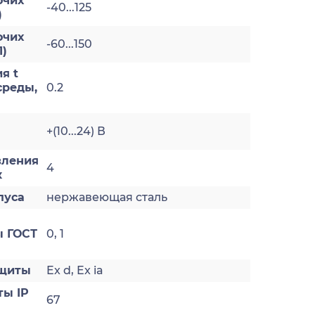
очих
-40...125
)
очих
-60...150
1)
я t
реды,
0.2
+(10...24) В
вления
4
к
пуса
нержавеющая сталь
 ГОСТ
0, 1
ащиты
Ex d, Ex ia
ты IP
67