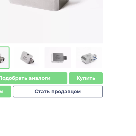
>
Подобрать аналоги
Купить
ы
Стать продавцом