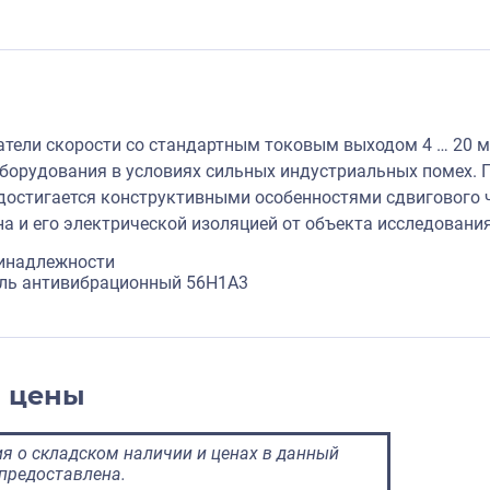
тели скорости со стандартным токовым выходом 4 … 20 м
орудования в условиях сильных индустриальных помех. 
достигается конструктивными особенностями сдвигового ч
на и его электрической изоляцией от объекта исследования
инадлежности
ель антивибрационный 56H1A3
и цены
 о складском наличии и ценах в данный
предоставлена.