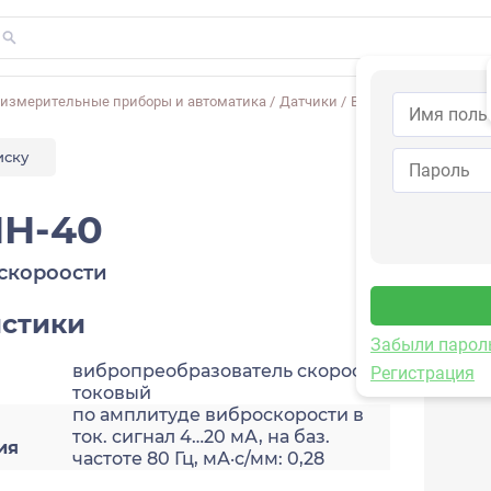
-измерительные приборы и автоматика
/
Датчики
/
Виброскорости
/
2A2
иску
HH-40
скороости
истики
Забыли парол
вибропреобразователь скорости,
Регистрация
токовый
по амплитуде виброскорости в
ток. сигнал 4…20 мА, на баз.
ия
частоте 80 Гц, мА·с/мм: 0,28