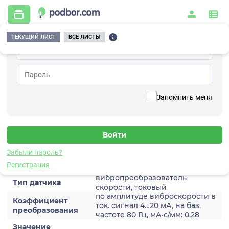
ТЕКУЩИЙ ЛИСТ
ВСЕ ЛИСТЫ
Главная
/
Контрольно-измерительные приборы и автоматика
/
Датчики
/
Виброскорости
/
2A204HM-40(T1)
Вернуться к списку
Запомнить меня
2A204HM-40(T1)
Датчик виброскороости
Забыли пароль?
Характеристики
Регистрация
вибропреобразователь
Тип датчика
скорости, токовый
по амплитуде виброскорости в
Коэффициент
ток. сигнал 4…20 мА, на баз.
преобразования
частоте 80 Гц, мА·с/мм: 0,28
Значение