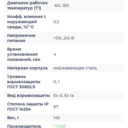
Диапазон рабочих
-60...150
температур (Т1)
Коэфф. влияния t
окружающей
0.2
среды, %/ °С
Напряжение
+(10...24) В
питания
Время
установления
4
показаний, сек
Материал корпуса
нержавеющая сталь
Уровень
взрывозащиты
0, 1
ГОСТ 30852.9
Вид взрывозащиты
Ex d, Ex ia
Степень защиты IP
67
ГОСТ 14254
Вес, г
145
Производитель
ГТЛаб