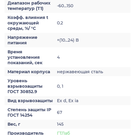
Диапазон рабочих
-60...150
температур (Т1)
Коэфф. влияния t
окружающей
0.2
среды, %/ °С
Напряжение
+(10...24) В
питания
Время
установления
4
показаний, сек
Материал корпуса
нержавеющая сталь
Уровень
взрывозащиты
0, 1
ГОСТ 30852.9
Вид взрывозащиты
Ex d, Ex ia
Степень защиты IP
67
ГОСТ 14254
Вес, г
145
Производитель
ГТЛаб