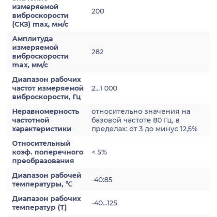
измеряемой
200
виброскорости
(СКЗ) max, мм/с
Амплитуда
измеряемой
282
виброскорости
max, мм/с
Диапазон рабочих
частот измеряемой
2...1 000
виброскорости, Гц
Неравномерность
относительно значения на
частотной
базовой частоте 80 Гц, в
характеристики
пределах: от 3 до минус 12,5%
Относительный
коэф. поперечного
< 5%
преобразования
Диапазон рабочей
-40:85
температуры, ℃
Диапазон рабочих
-40...125
температур (Т)