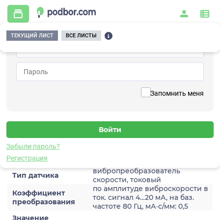
ТЕКУЩИЙ ЛИСТ
ВСЕ ЛИСТЫ
Главная
/
Контрольно-измерительные приборы и автоматика
/
Датчики
/
Виброскорости
/
2A204HH-200(T1)
Вернуться к списку
Запомнить меня
2A204HH-200(T1)
Датчик виброскороости
Забыли пароль?
Характеристики
Регистрация
вибропреобразователь
Тип датчика
скорости, токовый
по амплитуде виброскорости в
Коэффициент
ток. сигнал 4…20 мА, на баз.
преобразования
частоте 80 Гц, мА·с/мм: 0,5
Значение