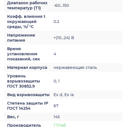
Диапазон рабочих
-60...150
температур (Т1)
Коэфф. влияния t
окружающей
0.2
среды, %/ °С
Напряжение
+(10...24) В
питания
Время
установления
4
показаний, сек
Материал корпуса
нержавеющая сталь
Уровень
взрывозащиты
0, 1
ГОСТ 30852.9
Вид взрывозащиты
Ex d, Ex ia
Степень защиты IP
67
ГОСТ 14254
Вес, г
145
Производитель
ГТЛаб