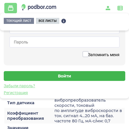
ТЕКУЩИЙ ЛИСТ
ВСЕ ЛИСТЫ
Главная
/
Контрольно-измерительные приборы и автоматика
/
Датчики
/
Виброскорости
/
2A204HA-160(T1)
Вернуться к списку
Запомнить меня
2A204HA-160(T1)
Датчик виброскороости
Забыли пароль?
Характеристики
Регистрация
вибропреобразователь
Тип датчика
скорости, токовый
по амплитуде виброскорости в
Коэффициент
ток. сигнал 4…20 мА, на баз.
преобразования
частоте 80 Гц, мА·с/мм: 0,7
Значение