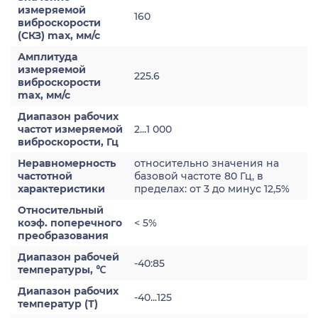
измеряемой
160
виброскорости
(СКЗ) max, мм/с
Амплитуда
измеряемой
225.6
виброскорости
max, мм/с
Диапазон рабочих
частот измеряемой
2...1 000
виброскорости, Гц
Неравномерность
относительно значения на
частотной
базовой частоте 80 Гц, в
характеристики
пределах: от 3 до минус 12,5%
Относительный
коэф. поперечного
< 5%
преобразования
Диапазон рабочей
-40:85
температуры, ℃
Диапазон рабочих
-40...125
температур (Т)