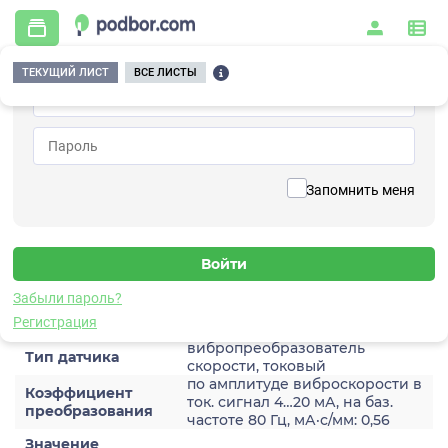
ТЕКУЩИЙ ЛИСТ
ВСЕ ЛИСТЫ
Главная
/
Контрольно-измерительные приборы и автоматика
/
Датчики
/
Виброскорости
/
2A203HH-20(T1)
Вернуться к списку
Запомнить меня
2A203HH-20(T1)
Датчик виброскороости
Забыли пароль?
Характеристики
Регистрация
вибропреобразователь
Тип датчика
скорости, токовый
по амплитуде виброскорости в
Коэффициент
ток. сигнал 4…20 мА, на баз.
преобразования
частоте 80 Гц, мА·с/мм: 0,56
Значение