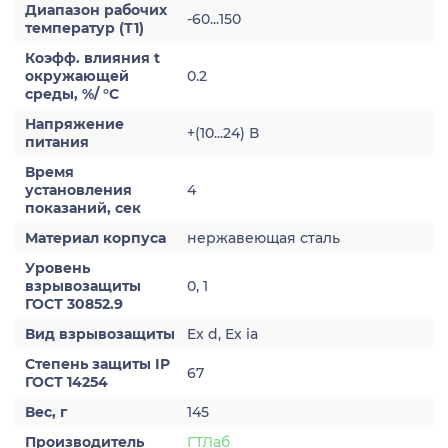
Диапазон рабочих
-60...150
температур (Т1)
Коэфф. влияния t
окружающей
0.2
среды, %/ °С
Напряжение
+(10...24) В
питания
Время
установления
4
показаний, сек
Материал корпуса
нержавеющая сталь
Уровень
взрывозащиты
0, 1
ГОСТ 30852.9
Вид взрывозащиты
Ex d, Ex ia
Степень защиты IP
67
ГОСТ 14254
Вес, г
145
Производитель
ГТЛаб