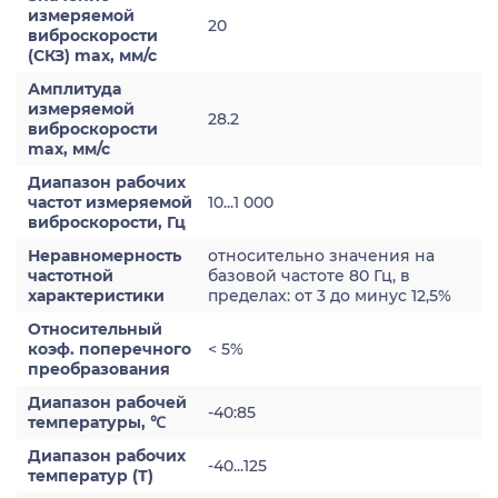
измеряемой
20
виброскорости
(СКЗ) max, мм/с
Амплитуда
измеряемой
28.2
виброскорости
max, мм/с
Диапазон рабочих
частот измеряемой
10...1 000
виброскорости, Гц
Неравномерность
относительно значения на
частотной
базовой частоте 80 Гц, в
характеристики
пределах: от 3 до минус 12,5%
Относительный
коэф. поперечного
< 5%
преобразования
Диапазон рабочей
-40:85
температуры, ℃
Диапазон рабочих
-40...125
температур (Т)