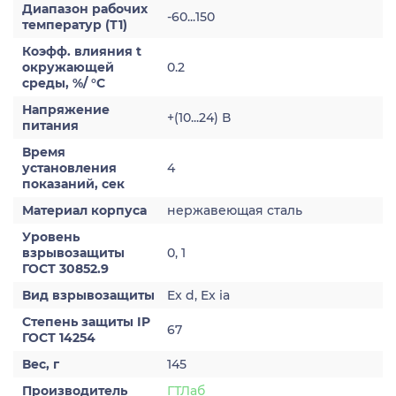
Диапазон рабочих
-60...150
температур (Т1)
Коэфф. влияния t
окружающей
0.2
среды, %/ °С
Напряжение
+(10...24) В
питания
Время
установления
4
показаний, сек
Материал корпуса
нержавеющая сталь
Уровень
взрывозащиты
0, 1
ГОСТ 30852.9
Вид взрывозащиты
Ex d, Ex ia
Степень защиты IP
67
ГОСТ 14254
Вес, г
145
Производитель
ГТЛаб