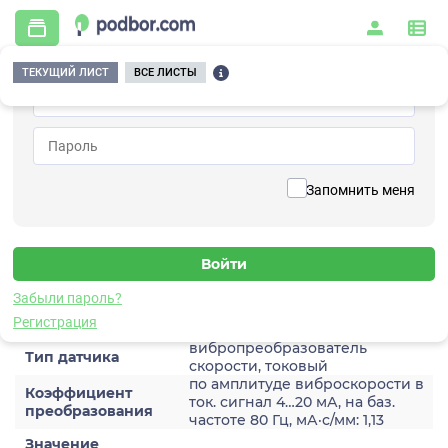
ТЕКУЩИЙ ЛИСТ
ВСЕ ЛИСТЫ
Главная
/
Контрольно-измерительные приборы и автоматика
/
Датчики
/
Виброскорости
/
2A203HH-10
Вернуться к списку
Запомнить меня
2A203HH-10
Датчик виброскороости
Забыли пароль?
Характеристики
Регистрация
вибропреобразователь
Тип датчика
скорости, токовый
по амплитуде виброскорости в
Коэффициент
ток. сигнал 4…20 мА, на баз.
преобразования
частоте 80 Гц, мА·с/мм: 1,13
Значение