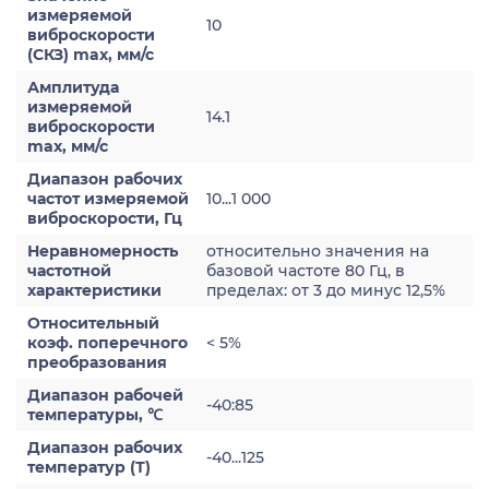
измеряемой
10
виброскорости
(СКЗ) max, мм/с
Амплитуда
измеряемой
14.1
виброскорости
max, мм/с
Диапазон рабочих
частот измеряемой
10...1 000
виброскорости, Гц
Неравномерность
относительно значения на
частотной
базовой частоте 80 Гц, в
характеристики
пределах: от 3 до минус 12,5%
Относительный
коэф. поперечного
< 5%
преобразования
Диапазон рабочей
-40:85
температуры, ℃
Диапазон рабочих
-40...125
температур (Т)