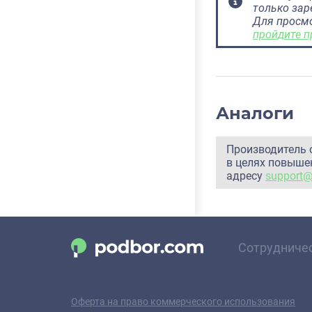
только за
Для просм
пройдите п
Аналоги
Производитель 
в целях повышен
адресу
support
Сотрудниче
Оферта на право коммерческого использования