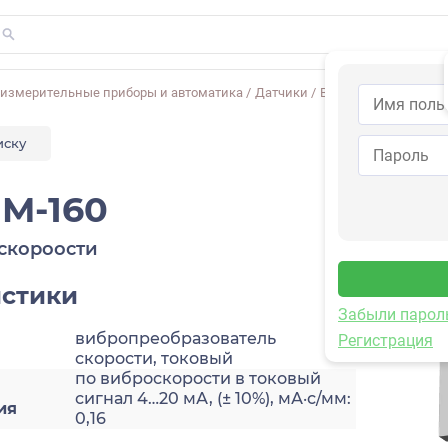
-измерительные приборы и автоматика
/
Датчики
/
Виброскорости
/
2A2
иску
M-160
скороости
истики
Забыли парол
вибропреобразователь
Регистрация
скорости, токовый
по виброскорости в токовый
сигнал 4…20 мА, (± 10%), мА·с/мм:
ия
0,16