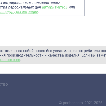
регистрированным пользователям.
отра персональных цен
авторизуйтесь
или
роцедуру регистрации
.
оставляет за собой право без уведомления потребителя вн
ия производительности и качества изделия. Если вы заме
@podbor.com
.
ство
© podbor.com, 2021-2026