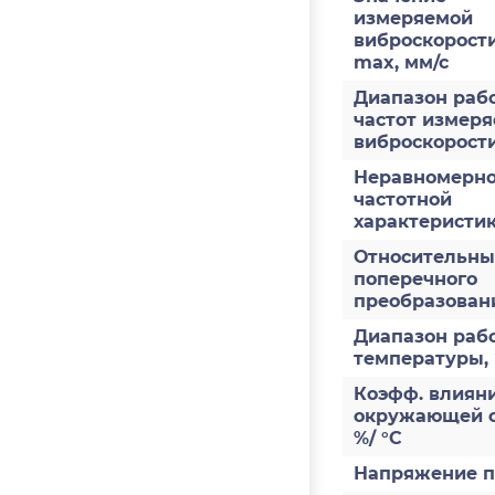
измеряемой
виброскорости
max, мм/с
Диапазон раб
частот измер
виброскорости
Неравномерно
частотной
характеристи
Относительны
поперечного
преобразован
Диапазон раб
температуры,
Коэфф. влияни
окружающей с
%/ °С
Напряжение п