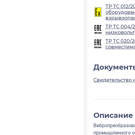
ТР ТС 012/2
оборудован
взрывоопа
ТР ТС 004/
низковольт
ТР ТС 020/
совместимо
Документ
Свидетельство 
Описание
Вибропреобразова
промышленного об