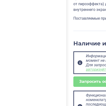
от пироэффекта) 
внутреннего экра
Поставляемые при
Наличие 
Информация
момент не 
Для запрос
авторизуйт
Запросить о
Функционал
номенклату
последующ