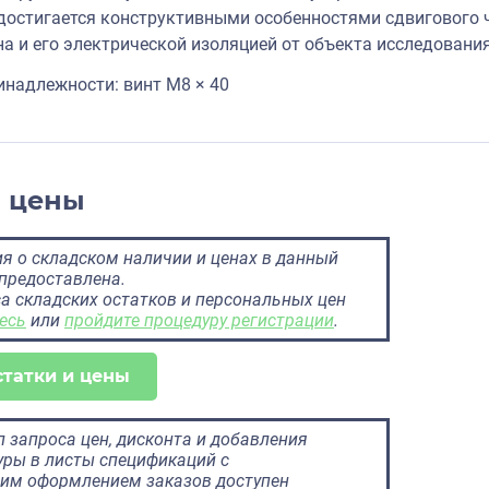
достигается конструктивными особенностями сдвигового ч
на и его электрической изоляцией от объекта исследования
надлежности: винт M8 × 40
и цены
 о складском наличии и ценах в данный
предоставлена.
а складских остатков и персональных цен
есь
или
пройдите процедуру регистрации
.
статки и цены
 запроса цен, дисконта и добавления
ры в листы спецификаций с
им оформлением заказов доступен