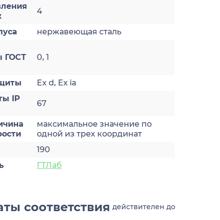
вления
4
к
пуса
нержавеющая сталь
 ГОСТ
0, 1
ащиты
Ex d, Ex ia
ты IP
67
ичина
максимальное значение по
рости
одной из трех координат
190
ь
ГТЛаб
ты соответствия
действителен до