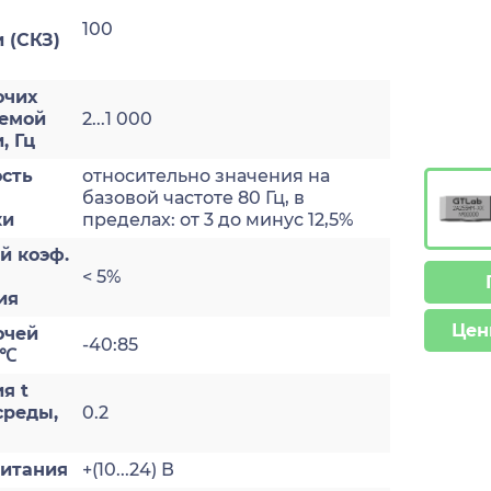
100
 (СКЗ)
очих
яемой
2...1 000
, Гц
сть
относительно значения на
базовой частоте 80 Гц, в
ки
пределах: от 3 до минус 12,5%
й коэф.
< 5%
ия
Цен
очей
-40:85
 ℃
я t
реды,
0.2
итания
+(10...24) В