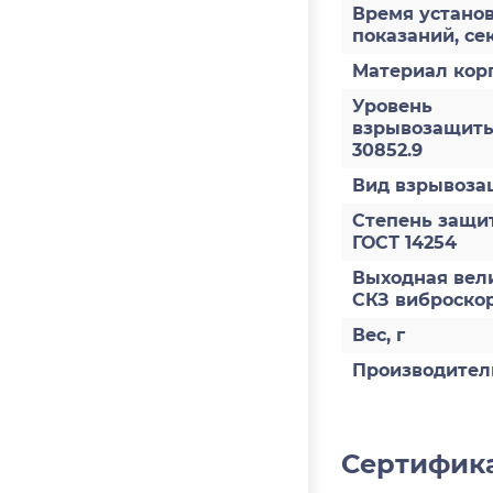
Время устано
показаний, се
Материал кор
Уровень
взрывозащиты
30852.9
Вид взрывоз
Степень защи
ГОСТ 14254
Выходная вел
СКЗ виброско
Вес, г
Производител
Сертифика