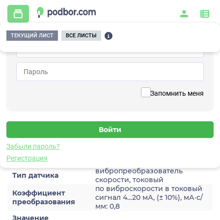
ТЕКУЩИЙ ЛИСТ
ВСЕ ЛИСТЫ
Главная
/
Контрольно-измерительные приборы и автоматика
/
Датчики
/
Виброскорости
/
2A255HM-20
Вернуться к списку
Запомнить меня
2A255HM-20
Датчик виброскороости
Забыли пароль?
Характеристики
Регистрация
вибропреобразователь
Тип датчика
скорости, токовый
по виброскорости в токовый
Коэффициент
сигнал 4…20 мА, (± 10%), мА·с/
преобразования
мм: 0,8
Значение