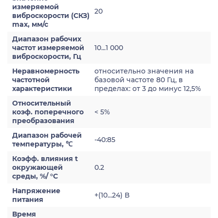
измеряемой
20
виброскорости (СКЗ)
max, мм/с
Диапазон рабочих
частот измеряемой
10...1 000
виброскорости, Гц
Неравномерность
относительно значения на
частотной
базовой частоте 80 Гц, в
характеристики
пределах: от 3 до минус 12,5%
Относительный
коэф. поперечного
< 5%
преобразования
Диапазон рабочей
-40:85
температуры, ℃
Коэфф. влияния t
окружающей
0.2
среды, %/ °С
Напряжение
+(10...24) В
питания
Время